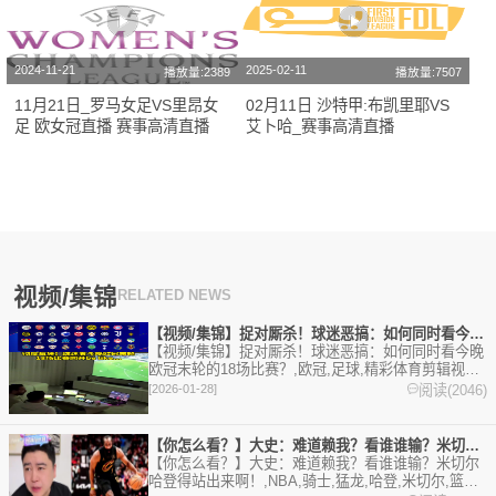
2024-11-21
2025-02-11
播放量:2389
播放量:7507
11月21日_罗马女足VS里昂女
02月11日 沙特甲:布凯里耶VS
足 欧女冠直播 赛事高清直播
艾卜哈_赛事高清直播
视频/集锦
RELATED NEWS
【视频/集锦】捉对厮杀！球迷恶搞：如何同时看今晚欧冠末轮的1
【视频/集锦】捉对厮杀！球迷恶搞：如何同时看今晚
欧冠末轮的18场比赛？,欧冠,足球,精彩体育剪辑视频
在线播放。本站提供最全的篮球视频足球视频,集锦,
阅读(2046)
[2026-01-28]
录像。
【你怎么看？】大史：难道赖我？看谁谁输？米切尔哈登得站出来啊
【你怎么看？】大史：难道赖我？看谁谁输？米切尔
哈登得站出来啊！,NBA,骑士,猛龙,哈登,米切尔,篮球,