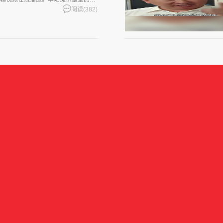
阅读(382)