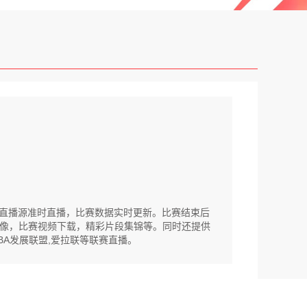
步官方直播源准时直播，比赛数据实时更新。比赛结束后
像，比赛视频下载，精彩片段集锦等。同时还提供
菲PBA发展联盟,爱拉联等联赛直播。