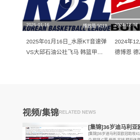
2025-01-16
2024-12-07
播放量:5019
2025年01月16日_水原KT音速弹
2024年1
VS大邱石油公社飞马 韩篮甲直
德博恩 德
播 无插件直播
视频/集锦
RELATED NEWS
[集锦]36岁迪马利亚欧冠助攻