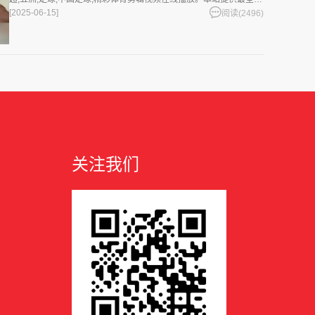
[2025-06-15]
篮球视频足球视频,集锦,录像。
阅读(2496)
关注我们