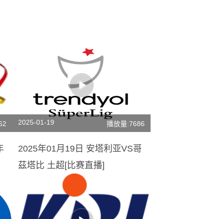
2025-01-19
62
播放量:7686
年
2025年01月19日 安塔利亚VS哥
茲塔比 土超[比赛直播]