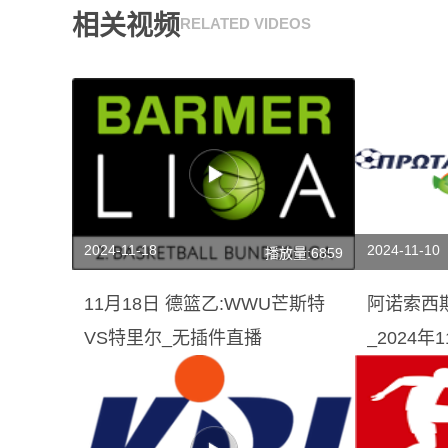
相关视频
RELATED VIDEOS
2024-11-18
2024-11-10
播放量:6859
11月18日 德篮乙:WWU芒斯特
阿诺索西
VS特里尔_无插件直播
_2024年
直播]