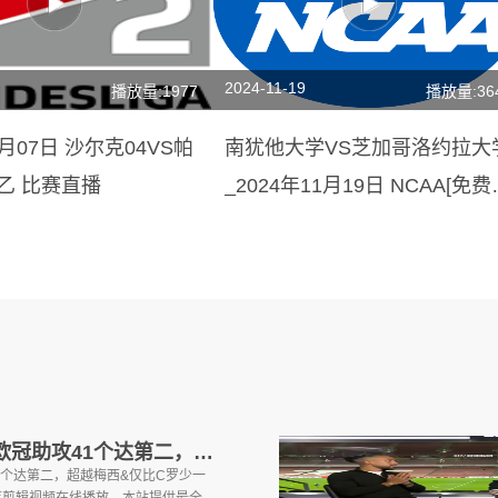
2024-11-19
播放量:1977
播放量:36
2月07日 沙尔克04VS帕
南犹他大学VS芝加哥洛约拉大
乙 比赛直播
_2024年11月19日 NCAA[免费
线高清直播]
[集锦]36岁迪马利亚欧冠助攻41个达第二，超越梅西&仅比C
41个达第二，超越梅西&仅比C罗少一