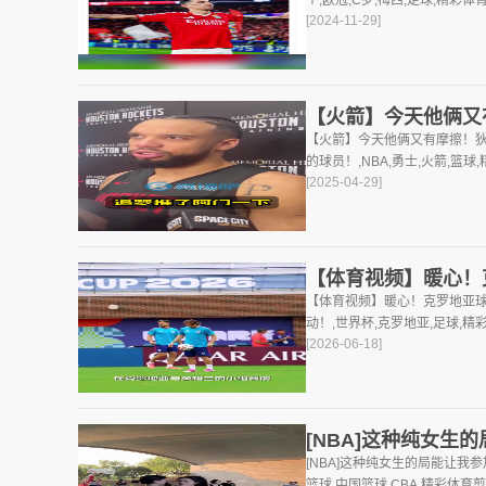
个,欧冠,C罗,梅西,足球,精
[2024-11-29]
篮球视频足球视频,集锦,录像。
【火箭】今天他俩又有摩擦！
的球员！,NBA,勇士,火箭,篮
[2025-04-29]
供最全的篮球视频足球视频,集锦
【体育视频】暖心！克罗地亚
动！,世界杯,克罗地亚,足球,
[2026-06-18]
全的篮球视频足球视频,集锦,录
[NBA]这种纯女生的局能让我参
篮球,中国篮球,CBA,精彩体