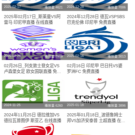
2025-02-17
2024-12-28
播放量:4621
播放量:7006
2025年02月17日_斯莱曼VS阿
2024年12月28日 德瓦VSPSBS
雷马 印尼甲直播 在线直播
巴克伦佛 印尼甲 免费直播
2025-02-26
2025-02-16
播放量:8909
播放量:3013
02月26日_列支敦士登女足VS
02月16日 印尼甲 巴日托VS婆
卢森堡女足 欧女国联直播 免费
罗洲FC 免费直播
直播
2024-11-25
2025-01-18
播放量:6260
播放量:3896
2024年11月25日 德拉维加VS
2025年01月18日_波德鲁姆士
德拉瓦普图伊 斯亚乙 在线直播
邦VS加济安泰普 土超直播 在线
直播