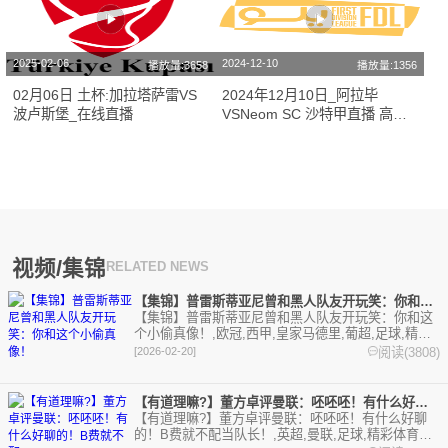
2025-02-06
2024-12-10
播放量:3658
播放量:1356
02月06日 土杯:加拉塔萨雷VS
2024年12月10日_阿拉毕
波卢斯堡_在线直播
VSNeom SC 沙特甲直播 高清
直播
视频/集锦
RELATED NEWS
【集锦】普雷斯蒂亚尼曾和黑人队友开玩笑：你和这个小偷真像！
【集锦】普雷斯蒂亚尼曾和黑人队友开玩笑：你和这
个小偷真像！,欧冠,西甲,皇家马德里,葡超,足球,精彩
体育剪辑视频在线播放。本站提供最全的篮球视频足
阅读(3808)
[2026-02-20]
球视频,集锦,录像。
【有道理嘛?】董方卓评曼联：呸呸呸！有什么好聊的！B费就不配
【有道理嘛?】董方卓评曼联：呸呸呸！有什么好聊
的！B费就不配当队长！,英超,曼联,足球,精彩体育剪