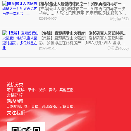
[推荐]最让人遗憾的球员之一！如果再给内马尔一次机会……
[推荐]最让人遗憾的球员之一！如果再给内马尔一次
机会……,内马尔,巴西,西甲,巴塞罗那,足球,精彩体育
剪辑视频在线播放。本站提供最全的篮球视频足球视
阅读(267)
[2025-04-30]
频,集锦,录像。
【集锦】直观感受山火强度！洛杉矶富人区延时摄影，多位球星在此
【集锦】直观感受山火强度！洛杉矶富人区延时摄
影，多位球星在此有房产！,NBA,快船,湖人,篮球,精
彩体育剪辑视频在线播放。本站提供最全的篮球视频
阅读(4666)
[2025-01-15]
足球视频,集锦,录像。
链接分类
足球
篮球
录像
视频
资讯
其他直播
友情链接
网站地图
网站地图
热门直播
篮球直播
足球直播
关注我们