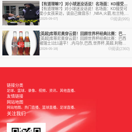
【有道理嘛?】对小球迷没话说！名场面：KD接受可爱小女孩采访
【有道理嘛?】对小球迷没话说！名场面：KD接受可
爱小女孩采访，谈自己做音乐！,NBA,火箭,杜兰特,篮
球,精彩体育剪辑视频在线播放。本站提供最全的篮球
阅读(995)
[2025-09-07]
视频足球视频,集锦,录像。
[英超]库蒂尼奥穿云箭！回顾世界杯经典比赛：巴西被瑞士1比1
[英超]库蒂尼奥穿云箭！回顾世界杯经典比赛：巴西
被瑞士1比1逼平！,内马尔,巴西,世界杯,英超,利物浦,
足球,精彩体育剪辑视频在线播放。本站提供最全的篮
阅读(2360)
[2026-05-18]
球视频足球视频,集锦,录像。
链接分类
足球
篮球
录像
视频
资讯
其他直播
友情链接
网站地图
网站地图
热门直播
篮球直播
足球直播
关注我们