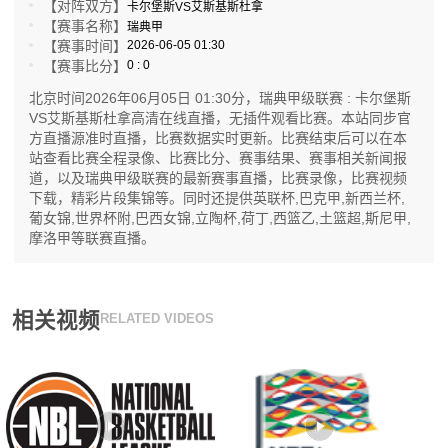
【对阵双方】
卡尔堡斯VS艾斯基斯杜拿
【赛事名称】
瑞典甲
【赛事时间】
2026-06-05 01:30
【赛事比分】
0 : 0
北京时间2026年06月05日 01:30分，瑞典甲级联赛 : 卡尔堡斯
VS艾斯基斯杜拿高清在线直播，无插件观看比赛。本站同步官
方直播源准时直播，比赛数据实时更新。比赛结束后可以在本
站查看比赛全程录像、比赛比分、赛事结果、赛事相关新闻报
道，以及瑞典甲级联赛的最新赛事直播，比赛录像，比赛视频
下载，精彩片段集锦等。同时还提供英联杯,巴克甲,新西兰杯,
葡女锦,世界杯附,巴西女锦,立陶杯,荷丁,西篮乙,土篮超,斯尼甲,
摩洛甲等联赛直播。
相关视频
RELATED VIDEOS