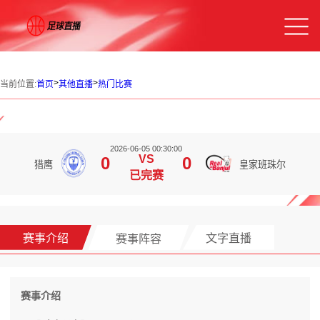
>
>
当前位置:
首页
其他直播
热门比赛
2026-06-05 00:30:00
VS
0
0
猎鹰
皇家班珠尔
已完赛
赛事介绍
赛事阵容
文字直播
赛事介绍