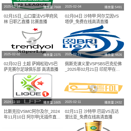
2025-02-15
2025-02-04
播放量:7668
播放量:5491
02月15日_山口雷法VS甲府风
02月04日 沙特甲:阿尔艾因VS
林 日职乙直播 比赛直播
塔伊_免费在线高清直播
2025-02-02
2025-02-21
播放量:2375
播放量:4826
02月02日 土超 萨姆松珀VS巴
佩斯克谏义里VSPSBS巴克伦佛
萨克赛尔足球俱乐部 高清直播
_2025年02月21日 印尼甲在线
直播
2024-11-10
2025-02-11
播放量:1605
播放量:2432
比斯克拉VSMC阿尔及尔_2024
02月11日 沙特甲:巴廷VS吉达
年11月10日 阿尔甲[无插件直
里比亚_免费在线高清直播
播]