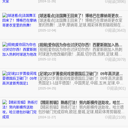
篮球,快船,哈登,Z原创,精彩体育剪辑视频在线播放。
阅读(3896)
[2024-11-26]
本站提供最全的篮球视频足球视频,集锦,录像。
[球迷看点]法国舞王回来了！博格巴在摩纳哥更衣室里的热舞！
[球迷看点]法国舞王回来了！博格巴在摩纳哥更衣室
里的热舞！,法甲,摩纳哥,足球,精彩体育剪辑视频在线
播放。本站提供最全的篮球视频足球视频,集锦,录
阅读(3643)
[2025-12-04]
像。
[视频]爱你因为你也讨厌切尔西！西蒙斯刚加入热刺时球迷为他改
[视频]爱你因为你也讨厌切尔西！西蒙斯刚加入热刺
时球迷为他改编的歌！,英超,切尔西,热刺,足球,精彩
体育剪辑视频在线播放。本站提供最全的篮球视频足
阅读(3979)
[2025-12-22]
球视频,集锦,录像。
[足球]22岁蒿俊闵戏耍德国后卫破门！09年高洪波首秀国足1
[足球]22岁蒿俊闵戏耍德国后卫破门！09年高洪波首
秀国足1-1战平德国！,中国男足,中超,五洲,足球,中国
足球,精彩体育剪辑视频在线播放。本站提供最全的篮
阅读(801)
[2025-04-25]
球视频足球视频,集锦,录像。
【精彩剪辑】熟练打法！努内斯横传送助攻，哈兰德包抄破门完成双
【精彩剪辑】熟练打法！努内斯横传送助攻，哈兰德
包抄破门完成双响,欧冠,曼城,足球,精彩体育剪辑视频
在线播放。本站提供最全的篮球视频足球视频,集锦,
阅读(2108)
[2024-11-27]
录像。