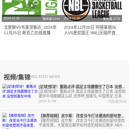
2024-11-25
2024-12-30
播放量:1814
播放量:2739
戈里察VS韦莱涅鲁达_2024年
2024年12月30日 阿德莱德36
11月25日 斯亚乙在线直播
人VS悉尼国王 NBL[无插件直
播]
视频/集锦
RELATED NEWS
[足球]惊讶！董路点评:国足主场震慑住了日本 没想到菱形中场
[足球]惊讶！董路点评:国足主场震慑住了日本 没想到
菱形中场能踢这么好,世界杯,国家队,中国男足,日本,
中超,足球,中国足球,董路,精彩体育剪辑视频在线播
阅读(559)
[2024-11-20]
放。本站提供最全的篮球视频足球视频,集锦,录像。
【推荐视频】皮尔斯：改变当今打法潮流的是哈登而不是库里，大家
【推荐视频】皮尔斯：改变当今打法潮流的是哈登而
不是库里，大家现在都学如何造犯规和后撤步,NBA,