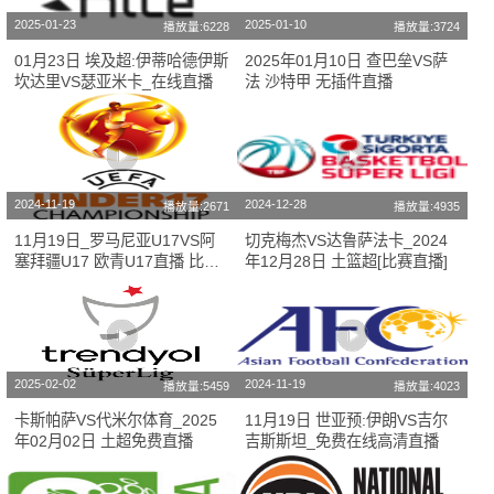
2025-01-23
2025-01-10
播放量:6228
播放量:3724
01月23日 埃及超:伊蒂哈德伊斯
2025年01月10日 查巴垒VS萨
坎达里VS瑟亚米卡_在线直播
法 沙特甲 无插件直播
2024-11-19
2024-12-28
播放量:2671
播放量:4935
11月19日_罗马尼亚U17VS阿
切克梅杰VS达鲁萨法卡_2024
塞拜疆U17 欧青U17直播 比赛
年12月28日 土篮超[比赛直播]
在线观看
2025-02-02
2024-11-19
播放量:5459
播放量:4023
卡斯帕萨VS代米尔体育_2025
11月19日 世亚预:伊朗VS吉尔
年02月02日 土超免费直播
吉斯斯坦_免费在线高清直播