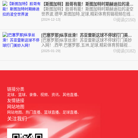
【斯图加特】脸哥有能！斯图加特时期赫迪拉的凌空世界波
【斯图加特】脸哥有能！斯图加特时期赫迪拉的凌空
世界波,德甲,斯图加特,足球,精彩体育剪辑视频在线播
放。本站提供最全的篮球视频足球视频,集锦,录像。
阅读(2150)
[2024-12-13]
[巴塞罗那]纵享丝滑！苏亚雷斯这球不停球打门美妙入网！
[巴塞罗那]纵享丝滑！苏亚雷斯这球不停球打门美妙
入网！,西甲,巴塞罗那,五洲,足球,精彩体育剪辑视频
在线播放。本站提供最全的篮球视频足球视频,集锦,
阅读(3182)
[2025-01-29]
录像。
链接分类
足球
篮球
录像
视频
资讯
其他直播
友情链接
网站地图
网站地图
热门直播
篮球直播
足球直播
关注我们