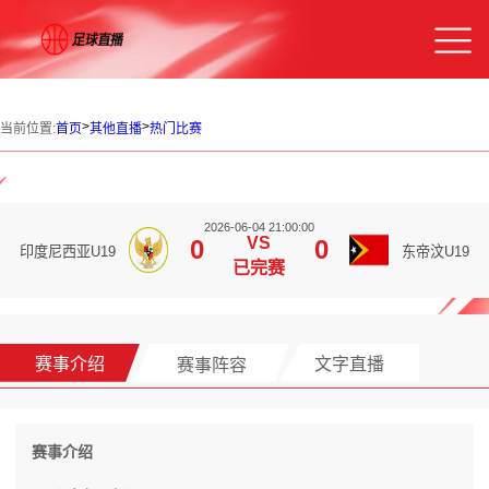
>
>
当前位置:
首页
其他直播
热门比赛
2026-06-04 21:00:00
VS
0
0
印度尼西亚U19
东帝汶U19
已完赛
赛事介绍
赛事阵容
文字直播
赛事介绍