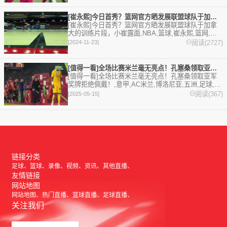
[崔永熙]今日首秀？篮网官方晒发展联盟球队于加拿大的训练片段
[崔永熙]今日首秀？篮网官方晒发展联盟球队于加拿
大的训练片段，小崔露面,NBA,篮球,崔永熙,篮网,精
彩体育剪辑视频在线播放。本站提供最全的篮球视频
阅读(2727)
[2024-11-23]
足球视频,集锦,录像。
[值得一看]全场比赛米兰毫无亮点！孔塞桑领取亚军奖牌拒绝佩戴
[值得一看]全场比赛米兰毫无亮点！孔塞桑领取亚军
奖牌拒绝佩戴！,意甲,AC米兰,博洛尼亚,五洲,足球,精
彩体育剪辑视频在线播放。本站提供最全的篮球视频
阅读(367)
[2025-05-15]
足球视频,集锦,录像。
链接分类
足球
篮球
录像
视频
资讯
其他直播
友情链接
网站地图
网站地图
热门直播
篮球直播
足球直播
关注我们