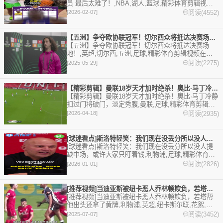
员 最后太难了！,NBA,湖人,篮球,精彩体育剪辑视频
在线播放。本站提供最全的篮球视频足球视频,集锦,
阅读(4552)
[2026-02-07]
录像。
【五洲】争夺欧协联冠军！切尔西众将抵达决赛场地！
【五洲】争夺欧协联冠军！切尔西众将抵达决赛场
地！,英超,切尔西,五洲,足球,精彩体育剪辑视频在线
播放。本站提供最全的篮球视频足球视频,集锦,录
阅读(2275)
[2025-05-29]
像。
【精彩剪辑】曼联18岁天才加时绝杀！奥比·马丁冷静扣过门将破
【精彩剪辑】曼联18岁天才加时绝杀！奥比·马丁冷静
扣过门将破门，淡定秀腹,曼联,足球,精彩体育剪辑视
频在线播放。本站提供最全的篮球视频足球视频,集
阅读(2935)
[2026-04-18]
锦,录像。
[球迷看点]斯洛特轻笑：我们现在没丢分所以没人提缺中场，或许
[球迷看点]斯洛特轻笑：我们现在没丢分所以没人提
缺中场，或许大家只盯着钱,利物浦,足球,精彩体育剪
辑视频在线播放。本站提供最全的篮球视频足球视频,
阅读(2826)
[2026-01-01]
集锦,录像。
[推荐视频]当迪亚斯被纽卡恶人乔林顿欺负，若塔帮他出头还拿了
[推荐视频]当迪亚斯被纽卡恶人乔林顿欺负，若塔帮
他出头还拿了黄牌,利物浦,英超,纽卡斯尔联,花絮,足
球,精彩体育剪辑视频在线播放。本站提供最全的篮球
阅读(3452)
[2025-07-07]
视频足球视频,集锦,录像。