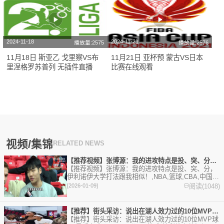
2024-11-18
2024-11-21
播放量:2575
播放量:2576
11月18日 斯亚乙 戈里察VS布
11月21日 亚杯预 蒙古VS日本
里涅格罗苏普列 无插件直播
比赛在线观看
视频/集锦
RELATED NEWS
【推荐视频】张博源：我的进攻特点是投、突、分，伊利诺伊大学打
【推荐视频】张博源：我的进攻特点是投、突、分，
伊利诺伊大学打法跟我相似！,NBA,篮球,CBA,中国篮
球,NCAA,精彩体育剪辑视频在线播放。本站提供最全
阅读(1048)
[2026-01-09]
的篮球视频足球视频,集锦,录像。
【推荐】街头采访：说出在湖人效力过的10位MVP球员 最后太
【推荐】街头采访：说出在湖人效力过的10位MVP球