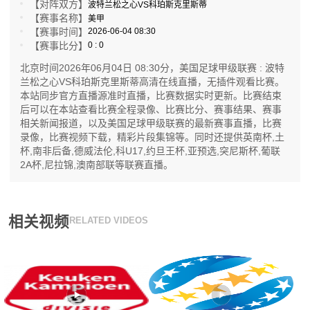
【对阵双方】
波特兰松之心VS科珀斯克里斯蒂
【赛事名称】
美甲
【赛事时间】
2026-06-04 08:30
【赛事比分】
0 : 0
北京时间2026年06月04日 08:30分，美国足球甲级联赛 : 波特
兰松之心VS科珀斯克里斯蒂高清在线直播，无插件观看比赛。
本站同步官方直播源准时直播，比赛数据实时更新。比赛结束
后可以在本站查看比赛全程录像、比赛比分、赛事结果、赛事
相关新闻报道，以及美国足球甲级联赛的最新赛事直播，比赛
录像，比赛视频下载，精彩片段集锦等。同时还提供英南杯,土
杯,南非后备,德威法伦,科U17,约旦王杯,亚预选,突尼斯杯,葡联
2A杯,尼拉锦,澳南部联等联赛直播。
相关视频
RELATED VIDEOS