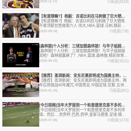
最全的篮球视频足球视频,集锦,录像。
阅读(2618)
[2025-11-17]
【有道理嘛?】杨毅：吉诺比利在马刺做了巨大牺牲 不拿顶薪甘愿
【有道理嘛?】杨毅：吉诺比利在马刺做了巨大牺牲
不拿顶薪甘愿做第六人 伟大,NBA,篮球,马刺,精彩体
育剪辑视频在线播放。本站提供最全的篮球视频足球
阅读(738)
[2025-09-18]
视频,集锦,录像。
[森林狼]个人分析：三球加盟森林狼！与华子组超级双枪！森林狼
[森林狼]个人分析：三球加盟森林狼！与华子组超级
双枪！森林狼赢麻了？,NBA,篮球,森林狼,精彩体育剪
辑视频在线播放。本站提供最全的篮球视频足球视频,
阅读(3521)
[2026-06-26]
集锦,录像。
【推荐】澎湃新闻：安东尼奥即将成为国奥主帅，两年后将挑战40
【推荐】澎湃新闻：安东尼奥即将成为国奥主帅，两
年后将挑战40年魔咒,中国男足,中国足球,花絮,五洲,
足球,精彩体育剪辑视频在线播放。本站提供最全的篮
阅读(801)
[2026-01-25]
球视频足球视频,集锦,录像。
[今日视频]当年大罗接到一个和恩德里克差不多的传球，然后..
[今日视频]当年大罗接到一个和恩德里克差不多的传
球，然后...,世界杯,巴西,西甲,皇家马德里,足球,精彩
体育剪辑视频在线播放。本站提供最全的篮球视频足
阅读(1274)
[2026-07-06]
球视频,集锦,录像。