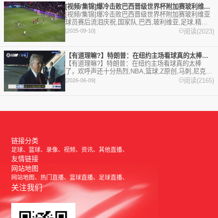
[视频/集锦]爆冷击败巴西晋级世界杯附加赛️玻利维亚球员赛后
[视频/集锦]爆冷击败巴西晋级世界杯附加赛️玻利维亚
球员赛后流泪庆祝,国家队,巴西,玻利维亚,足球,精彩
体育剪辑视频在线播放。本站提供最全的篮球视频足
阅读(2023)
[2025-09-10]
球视频,集锦,录像。
【有道理嘛?】特朗普：在纽约主场看球真的太棒了，欢呼声还十分
【有道理嘛?】特朗普：在纽约主场看球真的太棒
了，欢呼声还十分热烈,NBA,篮球,Z原创,马刺,尼克
斯,精彩体育剪辑视频在线播放。本站提供最全的篮球
阅读(2165)
[2026-06-09]
视频足球视频,集锦,录像。
链接分类
足球
篮球
录像
视频
资讯
其他直播
友情链接
网站地图
网站地图
热门直播
篮球直播
足球直播
关注我们