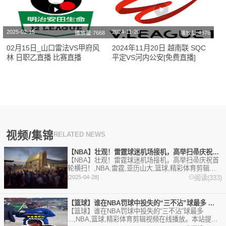
2025-02-15
2024-11-20
播放量:7668
播放量:4376
02月15日_山口雷法VS甲府风
2024年11月20日 越南联 SQC
林 日职乙直播 比赛直播
平定VS河内公安[免费直播]
视频/集锦
RELATED NEWS
【NBA】壮观！雷霆球迷机场接机，高举扫帚庆祝首轮横扫！
【NBA】壮观！雷霆球迷机场接机，高举扫帚庆祝首
轮横扫！,NBA,雷霆,亚历山大,篮球,精彩体育剪辑视
频在线播放。本站提供最全的篮球视频足球视频,集
阅读(333)
[2025-04-28]
锦,录像。
【篮球】谁在NBA罚球中投失的“三不沾”球最多 ...
【篮球】谁在NBA罚球中投失的“三不沾”球最多
...,NBA,篮球,精彩体育剪辑视频在线播放。本站提供