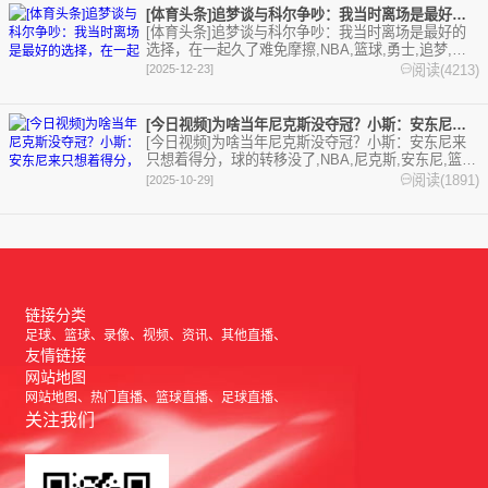
[体育头条]追梦谈与科尔争吵：我当时离场是最好的选择，在一起
[体育头条]追梦谈与科尔争吵：我当时离场是最好的
选择，在一起久了难免摩擦,NBA,篮球,勇士,追梦,精
彩体育剪辑视频在线播放。本站提供最全的篮球视频
阅读(4213)
[2025-12-23]
足球视频,集锦,录像。
[今日视频]为啥当年尼克斯没夺冠？小斯：安东尼来只想着得分，
[今日视频]为啥当年尼克斯没夺冠？小斯：安东尼来
只想着得分，球的转移没了,NBA,尼克斯,安东尼,篮
球,精彩体育剪辑视频在线播放。本站提供最全的篮球
阅读(1891)
[2025-10-29]
视频足球视频,集锦,录像。
链接分类
足球
篮球
录像
视频
资讯
其他直播
友情链接
网站地图
网站地图
热门直播
篮球直播
足球直播
关注我们