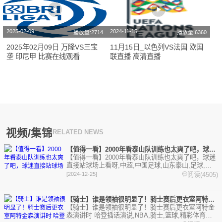
2025-02-09
2024-11-15
播放量:2714
播放量:6360
2025年02月09日 万隆VS三宝
11月15日_以色列VS法国 欧国
垄 印尼甲 比赛在线观看
联直播 高清直播
视频/集锦
RELATED NEWS
【值得一看】2000年看泰山队训练也太爽了吧，球迷直接站球场
【值得一看】2000年看泰山队训练也太爽了吧，球迷
直接站球场上看呀,中超,中国足球,山东泰山,足球,精
彩体育剪辑视频在线播放。本站提供最全的篮球视频
阅读(4505)
[2024-12-25]
足球视频,集锦,录像。
【骑士】谁是领袖很明显了！骑士赛后更衣室阿特金森演讲时 哈登
【骑士】谁是领袖很明显了！骑士赛后更衣室阿特金
森演讲时 哈登插话演说,NBA,骑士,篮球,精彩体育剪