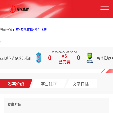
>
>
当前位置:
首页
其他直播
热门比赛
2026-06-04 07:30:00
VS
0
0
麦迪逊前锋足球俱乐部
格林维勒F
已完赛
赛事介绍
赛事阵容
文字直播
赛事介绍