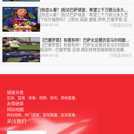
[你怎么看？]街访巴萨球迷：希望三千万欧元永久签下拉什福德吗
[你怎么看？]街访巴萨球迷：希望三千万欧元永久签
下拉什福德吗？,Z原创,英超,曼联,西甲,巴塞罗那,足
球,精彩体育剪辑视频在线播放。本站提供最全的篮球
阅读(3013)
[2026-03-10]
视频足球视频,集锦,录像。
【巴塞罗那】有模有样！巴萨女足模仿亚马尔同款庆祝动作~
【巴塞罗那】有模有样！巴萨女足模仿亚马尔同款庆
祝动作~,巴塞罗那,足球,精彩体育剪辑视频在线播
放。本站提供最全的篮球视频足球视频,集锦,录像。
阅读(4667)
[2026-02-11]
链接分类
足球
篮球
录像
视频
资讯
其他直播
友情链接
网站地图
网站地图
热门直播
篮球直播
足球直播
关注我们