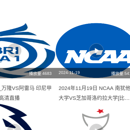
2024-11-19
播放量:4683
播放量:54
日_万隆VS阿雷马 印尼甲
2024年11月19日 NCAA 南犹
事高清直播
大学VS芝加哥洛约拉大学[比赛
直播]