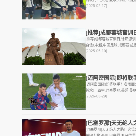
射破门！,英超,曼联,热刺,五
[2025-02-17]
站提供最全的篮球视频足球视频
[推荐]成都蓉城官训日,徐正
自信!,中超,中国足球,成都蓉
[2025-05-10]
站提供最全的篮球视频足球视频
[迈阿密国际]即将联手？名场
甚欢！,西甲,巴塞罗那,英超,曼
[2026-03-29]
视频在线播放。本站提供最全的
[巴塞罗那]天无绝人之路！这
关键人物,西甲,巴塞罗那,马德