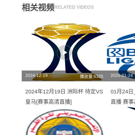
相关视频
RELATED VIDEOS
2024-12-19
2025-01-24
播放量:6325
2024年12月19日 洲际杯 待定VS
01月24
皇马[赛事高清直播]
直播 赛