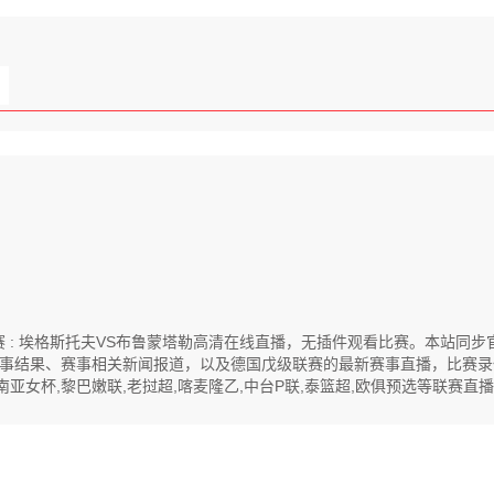
国戊级联赛 : 埃格斯托夫VS布鲁蒙塔勒高清在线直播，无插件观看比赛。本
事结果、赛事相关新闻报道，以及德国戊级联赛的最新赛事直播，比赛录
,南亚女杯,黎巴嫩联,老挝超,喀麦隆乙,中台P联,泰篮超,欧俱预选等联赛直