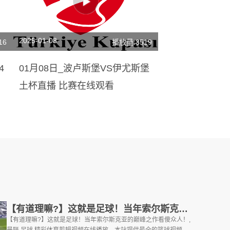
2025-01-08
16
播放量:3519
4
01月08日_波卢斯堡VS伊尤斯堡
土杯直播 比赛在线观看
【有道理嘛?】这就是足球！当年索尔斯克亚的巅峰之作看傻众人！
【有道理嘛?】这就是足球！当年索尔斯克亚的巅峰之作看傻众人！,