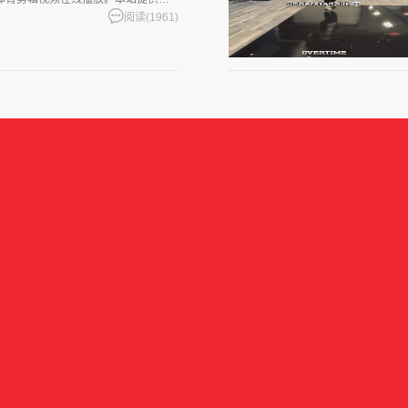
像。
阅读(1961)