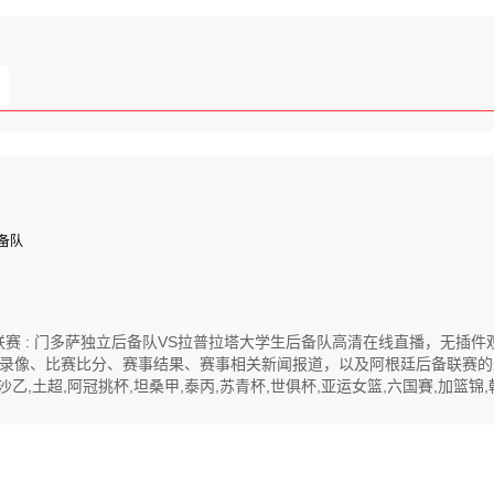
备队
根廷后备联赛 : 门多萨独立后备队VS拉普拉塔大学生后备队高清在线直播，
录像、比赛比分、赛事结果、赛事相关新闻报道，以及阿根廷后备联赛的
乙,土超,阿冠挑杯,坦桑甲,泰丙,苏青杯,世俱杯,亚运女篮,六国賽,加篮