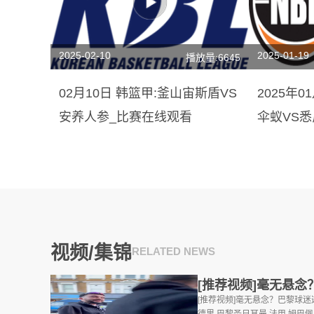
2025-02-10
2025-01-19
播放量:6645
02月10日 韩篮甲:釜山宙斯盾VS
2025年
安养人参_比赛在线观看
伞蚁VS悉
视频/集锦
RELATED NEWS
[推荐视频]毫无悬念？巴黎球迷