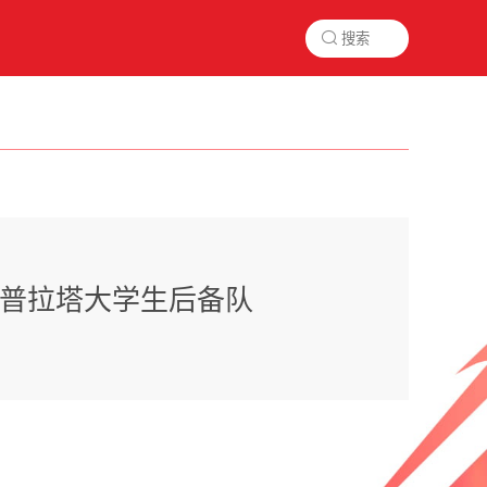

普拉塔大学生后备队