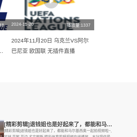
2024-11-20
48
播放量:1337
2024年11月20日 乌克兰VS阿尔
直
巴尼亚 欧国联 无插件直播
[精彩剪辑]退钱姐也是好起来了，都能和马尔基西奥一起拍视频啦
[精彩剪辑]退钱姐也是好起来了，都能和马尔基西奥一起拍视频啦~,