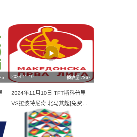
2024-11-10
75
播放量:7967
里
2024年11月10日 TFT斯科普里
VS拉波特尼奇 北马其超[免费直
播]