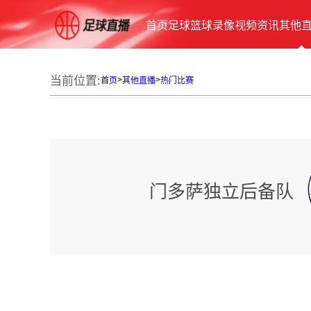
首页
足球
篮球
录像
视频
资讯
其他
当前位置:
>
>
首页
其他直播
热门比赛
门多萨独立后备队