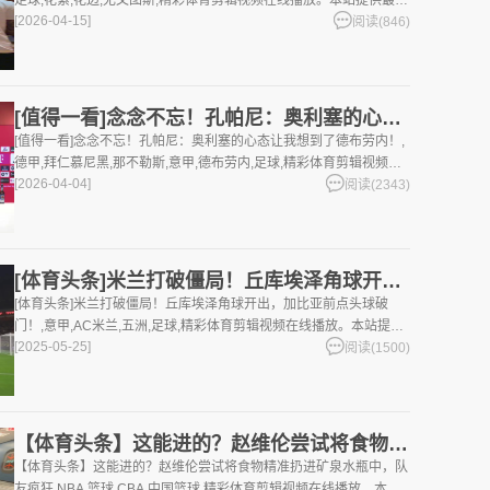
足球,花絮,花边,尤文图斯,精彩体育剪辑视频在线播放。本站提供最全
[2026-04-15]
的篮球视频足球视频,集锦,录像。
阅读(846)
[值得一看]念念不忘！孔帕尼：奥利塞的心态让我想到了德布劳内
[值得一看]念念不忘！孔帕尼：奥利塞的心态让我想到了德布劳内！,
德甲,拜仁慕尼黑,那不勒斯,意甲,德布劳内,足球,精彩体育剪辑视频在
[2026-04-04]
线播放。本站提供最全的篮球视频足球视频,集锦,录像。
阅读(2343)
[体育头条]米兰打破僵局！丘库埃泽角球开出，加比亚前点头球破
[体育头条]米兰打破僵局！丘库埃泽角球开出，加比亚前点头球破
门！,意甲,AC米兰,五洲,足球,精彩体育剪辑视频在线播放。本站提供
[2025-05-25]
最全的篮球视频足球视频,集锦,录像。
阅读(1500)
【体育头条】这能进的？赵维伦尝试将食物精准扔进矿泉水瓶中，队
【体育头条】这能进的？赵维伦尝试将食物精准扔进矿泉水瓶中，队
友疯狂,NBA,篮球,CBA,中国篮球,精彩体育剪辑视频在线播放。本站