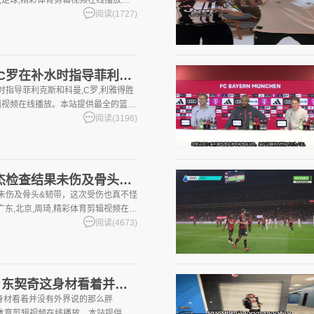
佩,足球,精彩体育剪辑视频在线播放。
频,集锦,录像。
阅读(1727)
[视频/集锦]罗教练！C罗在补水时指导菲利克斯和科曼
水时指导菲利克斯和科曼,C罗,利雅得胜
剪辑视频在线播放。本站提供最全的篮球
阅读(3196)
[中国篮球]贾磊：徐杰检查结果未伤及骨头&韧带，这次受伤也真
果未伤及骨头&韧带，这次受伤也真不怪
球,广东,北京,周琦,精彩体育剪辑视频在线
足球视频,集锦,录像。
阅读(4673)
[推荐]这有122公斤？东契奇这身材看着并没有外界说的那么胖
这身材看着并没有外界说的那么胖
精彩体育剪辑视频在线播放。本站提供最