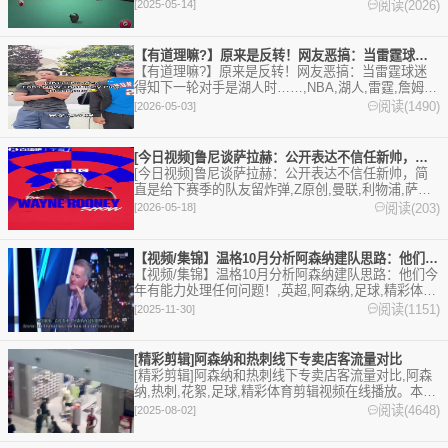
精彩体育剪辑视频在线播放。本站提供最全的篮球视
阅读(2026)
[2025-05-14]
频足球视频,集锦,录像。
【有道理嘛?】原来是反转！网友恶搞：当雷霆球迷得知下一轮对手
【有道理嘛?】原来是反转！网友恶搞：当雷霆球迷
得知下一轮对手是湖人时……,NBA,湖人,雷霆,詹姆
斯,篮球,精彩体育剪辑视频在线播放。本站提供最全
阅读(1490)
[2026-05-03]
的篮球视频足球视频,集锦,录像。
[今日视频]鲁尼谈萨拉赫：公开表达不信任新帅，简直是给下赛季
[今日视频]鲁尼谈萨拉赫：公开表达不信任新帅，简
直是给下赛季的队友留炸弹,Z原创,曼联,利物浦,萨拉
赫,足球,精彩体育剪辑视频在线播放。本站提供最全
阅读(203)
[2026-05-18]
的篮球视频足球视频,集锦,录像。
【视频/集锦】温格10月分析阿森纳建队思路：他们今年有能力处
【视频/集锦】温格10月分析阿森纳建队思路：他们今
年有能力处理任何问题！,英超,阿森纳,足球,精彩体育
剪辑视频在线播放。本站提供最全的篮球视频足球视
阅读(1151)
[2025-11-30]
频,集锦,录像。
[精彩剪辑]阿森纳和热刺线下专卖店客流量对比
[精彩剪辑]阿森纳和热刺线下专卖店客流量对比,阿森
纳,热刺,花絮,足球,精彩体育剪辑视频在线播放。本站
提供最全的篮球视频足球视频,集锦,录像。
阅读(4648)
[2025-08-02]