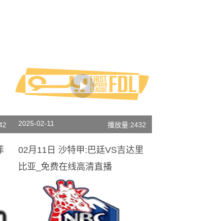
2025-02-11
42
播放量:2432
菲
02月11日 沙特甲:巴廷VS吉达里
比亚_免费在线高清直播