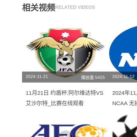
相关视频
RELATED VIDEOS
2024-11-21
2024-11-12
播放量:5425
11月21日 约盾杯:阿尔维达特VS
2024年1
艾沙尔特_比赛在线观看
NCAA 