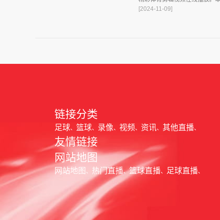
[2024-11-09]
锦,录像。
链接分类
足球
篮球
录像
视频
资讯
其他直播
友情链接
网站地图
网站地图
热门直播
篮球直播
足球直播