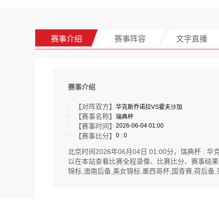
赛事介绍
赛事阵容
文字直播
赛事介绍
【对阵双方】
华克斯乔诺拉VS霍夫沙加
【赛事名称】
瑞典杯
【赛事时间】
2026-06-04 01:00
【赛事比分】
0 : 0
北京时间2026年06月04日 01:00分，瑞
以在本站查看比赛全程录像、比赛比分、赛事结果
锦标,澳南后备,美女锦标,墨西哥杯,国青赛,荷后备