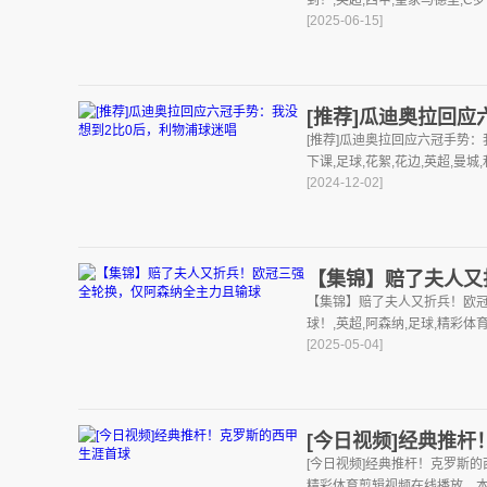
到！,英超,西甲,皇家马德里,C
[2025-06-15]
视频在线播放。本站提供最全的
[推荐]瓜迪奥拉回应六冠手势
下课,足球,花絮,花边,英超,曼
[2024-12-02]
本站提供最全的篮球视频足球视
【集锦】赔了夫人又折兵！欧
球！,英超,阿森纳,足球,精彩
[2025-05-04]
篮球视频足球视频,集锦,录像。
[今日视频]经典推
[今日视频]经典推杆！克罗斯的
精彩体育剪辑视频在线播放。本