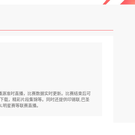
官方直播源准时直播，比赛数据实时更新。比赛结束后可
下载，精彩片段集锦等。同时还提供印锡联,巴圣
NBL明星赛等联赛直播。