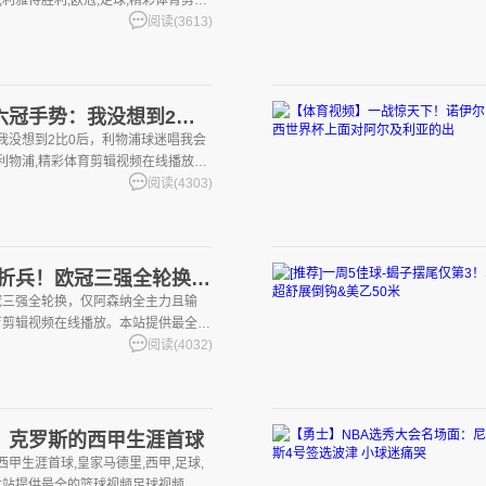
罗,利雅得胜利,欧冠,足球,精彩体育剪辑
篮球视频足球视频,集锦,录像。
阅读(3613)
[推荐]瓜迪奥拉回应六冠手势：我没想到2比0后，利物浦球迷唱
：我没想到2比0后，利物浦球迷唱我会
城,利物浦,精彩体育剪辑视频在线播放。
频,集锦,录像。
阅读(4303)
【集锦】赔了夫人又折兵！欧冠三强全轮换，仅阿森纳全主力且输球
冠三强全轮换，仅阿森纳全主力且输
体育剪辑视频在线播放。本站提供最全的
阅读(4032)
杆！克罗斯的西甲生涯首球
西甲生涯首球,皇家马德里,西甲,足球,
站提供最全的篮球视频足球视频,集