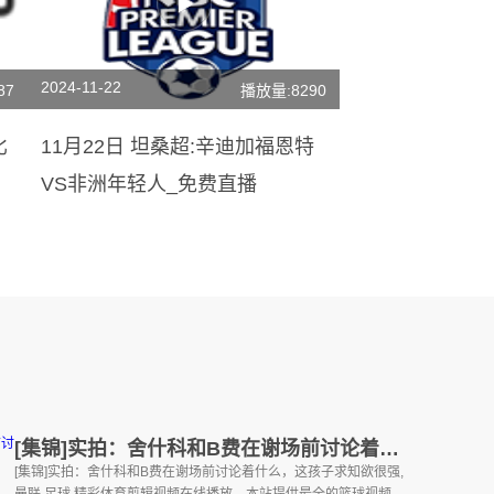
2024-11-22
87
播放量:8290
比
11月22日 坦桑超:辛迪加福恩特
VS非洲年轻人_免费直播
[集锦]实拍：舍什科和B费在谢场前讨论着什么，这孩子求知欲很
[集锦]实拍：舍什科和B费在谢场前讨论着什么，这孩子求知欲很强,