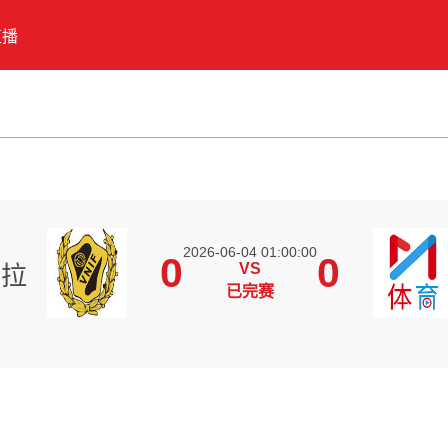
直播
2026-06-04 01:00:00
0
0
VS
诺拉
已完赛