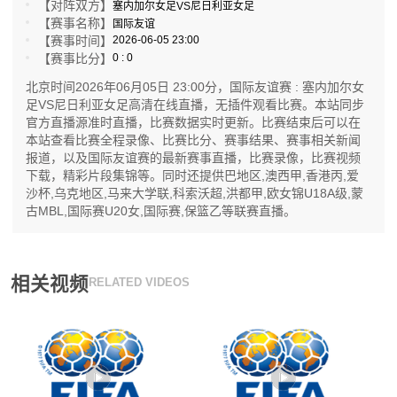
【对阵双方】
塞内加尔女足VS尼日利亚女足
【赛事名称】
国际友谊
【赛事时间】
2026-06-05 23:00
【赛事比分】
0 : 0
北京时间2026年06月05日 23:00分，国际友谊赛 : 塞内加尔女
足VS尼日利亚女足高清在线直播，无插件观看比赛。本站同步
官方直播源准时直播，比赛数据实时更新。比赛结束后可以在
本站查看比赛全程录像、比赛比分、赛事结果、赛事相关新闻
报道，以及国际友谊赛的最新赛事直播，比赛录像，比赛视频
下载，精彩片段集锦等。同时还提供巴地区,澳西甲,香港丙,爱
沙杯,乌克地区,马来大学联,科索沃超,洪都甲,欧女锦U18A级,蒙
古MBL,国际赛U20女,国际赛,保篮乙等联赛直播。
相关视频
RELATED VIDEOS