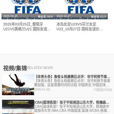
2025-03-25
2024-10-27
播放量:3600
播放量:6115
2025年03月25日_葡萄牙
冰岛女足U23VS芬兰女足
U21VS英格兰U21 国际友谊直
U23_10月27日 国际友谊比赛
播 在线观看比赛
直播
视频/集锦
RELATED NEWS
【体育头条】詹俊＆杨晨赛后点评：攻守转换节奏需要加强，这是需
【体育头条】詹俊＆杨晨赛后点评：攻守转换节奏需
要加强，这是需要时间的过程,中国男足,中国足球,日
本,国家队,中国队,足球,精彩体育剪辑视频在线播放。
阅读(4164)
[2026-01-25]
本站提供最全的篮球视频足球视频,集锦,录像。
[CBA]篮球栋梁！张子宇拟保送山东大学，杨瀚森中国海洋大学
[CBA]篮球栋梁！张子宇拟保送山东大学，杨瀚森中
国海洋大学,NBA,CBA,中国篮球,篮球,WCBA,杨瀚森,