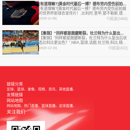
[有道理嘛?]黄金时代最后一搏？德布劳内受伤前拍摄的世界杯新
[有道理嘛?]黄金时代最后一搏？德布劳内受伤前拍摄
的世界杯新球衣宣传片！,比利时,意甲,那不勒斯,德布
劳内,英超,曼城,世界杯,足球,精彩体育剪辑视频在线
阅读(3466)
[2025-11-06]
播放。本站提供最全的篮球视频足球视频,集锦,录
像。
【集锦】“同样都是跟腱断裂，杜兰特为什么复出后状态比科比更出
【集锦】“同样都是跟腱断裂，杜兰特为什么复出后状
态比科比更出色？”,NBA,篮球,话题,杜兰特,科比,精彩
体育剪辑视频在线播放。本站提供最全的篮球视频足
阅读(432)
[2025-12-15]
球视频,集锦,录像。
链接分类
足球
篮球
录像
视频
资讯
其他直播
友情链接
网站地图
网站地图
热门直播
篮球直播
足球直播
关注我们