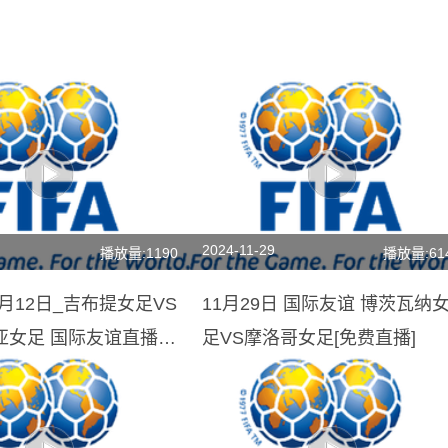
2024-11-29
播放量:1190
播放量:61
02月12日_吉布提女足VS
11月29日 国际友谊 博茨瓦纳
亚女足 国际友谊直播
足VS摩洛哥女足[免费直播]