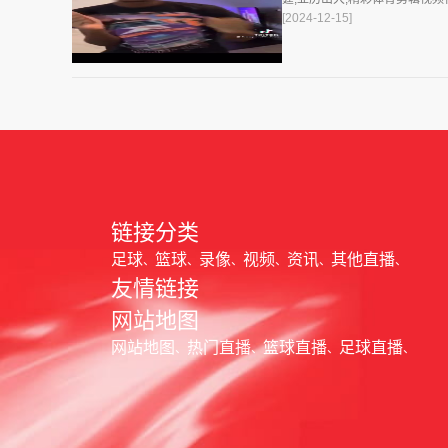
[2024-12-15]
足球视频,集锦,录像。
链接分类
足球
篮球
录像
视频
资讯
其他直播
友情链接
网站地图
网站地图
热门直播
篮球直播
足球直播