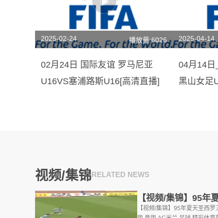
2025-02-24
2025-04-14
播放量:6026
02月24日 国际友谊 罗马尼亚
04月14
U16VS塞浦路斯U16[高清直播]
黑山女足U
件直播
视频/集锦
RELATED NEWS
【视频/集锦】95年夏天圣西