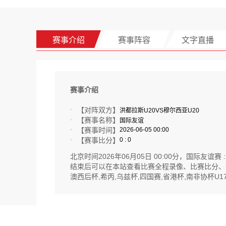
赛事介绍
赛事阵容
文字直播
赛事介绍
【对阵双方】
洪都拉斯U20VS穆尔西亚U20
【赛事名称】
国际友谊
【赛事时间】
2026-06-05 00:00
【赛事比分】
0 : 0
北京时间2026年06月05日 00:00分，国际
结束后可以在本站查看比赛全程录像、比赛比分、
澳西后杯,希丙,乌兹杯,四国赛,省港杯,南非协杯U1