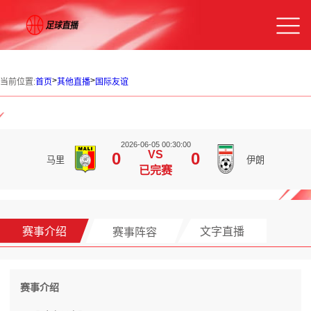
>
>
当前位置:
首页
其他直播
国际友谊
2026-06-05 00:30:00
VS
0
0
马里
伊朗
已完赛
赛事介绍
赛事阵容
文字直播
赛事介绍