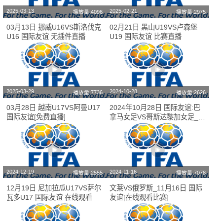
2025-03-13
2025-02-21
播放量:4096
播放量:2975
03月13日 挪威U16VS斯洛伐克
02月21日 黑山U19VS卢森堡
U16 国际友谊 无插件直播
U19 国际友谊 比赛直播
2025-03-29
2024-10-28
播放量:7736
播放量:2626
03月28日 越南U17VS阿曼U17
2024年10月28日 国际友谊:巴
国际友谊[免费直播]
拿马女足VS哥斯达黎加女足_免
费直播
2024-12-19
2024-11-16
播放量:2555
播放量:7078
12月19日 尼加拉瓜U17VS萨尔
文莱VS俄罗斯_11月16日 国际
瓦多U17 国际友谊 在线观看
友谊[在线观看比赛]