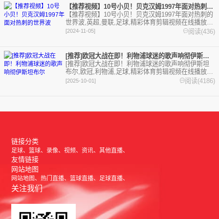
【推荐视频】10号小贝！贝克汉姆1997年面对热刺的世界波
【推荐视频】10号小贝！贝克汉姆1997年面对热刺的
世界波,英超,曼联,足球,精彩体育剪辑视频在线播放。
本站提供最全的篮球视频足球视频,集锦,录像。
阅读(436)
[2024-11-05]
[推荐]欧冠大战在即！利物浦球迷的歌声响彻伊斯坦布尔
[推荐]欧冠大战在即！利物浦球迷的歌声响彻伊斯坦
布尔,欧冠,利物浦,足球,精彩体育剪辑视频在线播放。
本站提供最全的篮球视频足球视频,集锦,录像。
阅读(4186)
[2025-10-01]
链接分类
足球
篮球
录像
视频
资讯
其他直播
友情链接
网站地图
网站地图
热门直播
篮球直播
足球直播
关注我们