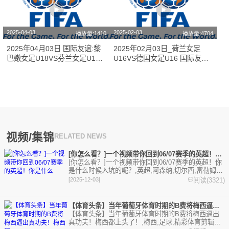
2025-04-03
2025-02-03
播放量:1410
播放量:4704
2025年04月03日 国际友谊:黎
2025年02月03日_荷兰女足
巴嫩女足U18VS芬兰女足U18_
U16VS德国女足U16 国际友谊
无插件直播
直播 高清赛事直播
视频/集锦
RELATED NEWS
[你怎么看？]一个视频带你回到06/07赛季的英超！你是什么
[你怎么看？]一个视频带你回到06/07赛季的英超！你
是什么时候入坑的呢？,英超,阿森纳,切尔西,富勒姆,
西汉姆联,曼联,C罗,利雅得胜利,足球,精彩体育剪辑视
阅读(3321)
[2025-12-03]
频在线播放。本站提供最全的篮球视频足球视频,集
锦,录像。
【体育头条】当年葡萄牙体育时期的B费将梅西逼出真功夫！梅西都
【体育头条】当年葡萄牙体育时期的B费将梅西逼出
真功夫！梅西都上头了！,梅西,足球,精彩体育剪辑视