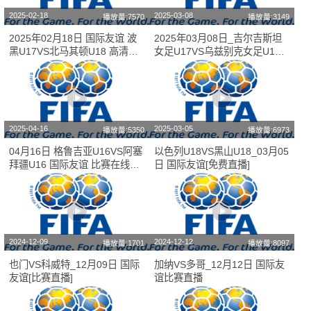
2025-02-18
2025-03-08
播放量:7570
播放量:3149
2025年02月18日 国际友谊 波
2025年03月08日_吉尔吉斯坦
黑U17VS北马其顿U18 高清直
女足U17VS乌兹别克女足U17
播
国际友谊直播 高清赛事直播
2025-04-16
2025-03-05
播放量:5350
播放量:6973
04月16日 格鲁吉亚U16VS阿塞
以色列U18VS黑山U18_03月05
拜疆U16 国际友谊 比赛在线观
日 国际友谊[免费直播]
看
2024-12-09
2024-12-12
播放量:1701
播放量:8097
也门VS科威特_12月09日 国际
加纳VS多哥_12月12日 国际友
友谊[比赛直播]
谊比赛直播