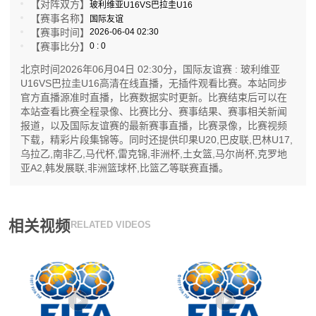
【对阵双方】
玻利维亚U16VS巴拉圭U16
【赛事名称】
国际友谊
【赛事时间】
2026-06-04 02:30
【赛事比分】
0 : 0
北京时间2026年06月04日 02:30分，国际友谊赛 : 玻利维亚
U16VS巴拉圭U16高清在线直播，无插件观看比赛。本站同步
官方直播源准时直播，比赛数据实时更新。比赛结束后可以在
本站查看比赛全程录像、比赛比分、赛事结果、赛事相关新闻
报道，以及国际友谊赛的最新赛事直播，比赛录像，比赛视频
下载，精彩片段集锦等。同时还提供印果U20,巴皮联,巴林U17,
乌拉乙,南非乙,马代杯,雷克锦,非洲杯,土女篮,马尔尚杯,克罗地
亚A2,韩发展联,非洲篮球杯,比篮乙等联赛直播。
相关视频
RELATED VIDEOS