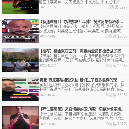
也在社媒发声：丈夫被孤立,中国男足,中国足球,中超,
足球,精彩体育剪辑视频在线播放。本站提供最全的篮
阅读(527)
[2025-07-18]
球视频足球视频,集锦,录像。
【有道理嘛?】亦敌亦友！瓜帅：祝贺阿尔特塔杀进欧冠决赛，对英
【有道理嘛?】亦敌亦友！瓜帅：祝贺阿尔特塔杀进
欧冠决赛，对英格兰足球是好事,英超,阿森纳,曼城,瓜
迪奥拉,阿尔特塔,Z原创,足球,欧冠,精彩体育剪辑视频
阅读(1985)
[2026-05-09]
在线播放。本站提供最全的篮球视频足球视频,集锦,
录像。
【推荐】机会就在面前！阿森纳全员积极备战即将到来的魔鬼赛程！
【推荐】机会就在面前！阿森纳全员积极备战即将到
来的魔鬼赛程！,英超,阿森纳,足球,精彩体育剪辑视频
在线播放。本站提供最全的篮球视频足球视频,集锦,
阅读(2203)
[2025-11-23]
录像。
[英超]范尼赛后接受采访:我们进了很多很棒的球，但不得不说运
[英超]范尼赛后接受采访:我们进了很多很棒的球，但
不得不说运气不错！,英超,曼联,足球,精彩体育剪辑视
频在线播放。本站提供最全的篮球视频足球视频,集
阅读(3595)
[2024-10-31]
锦,录像。
【拜仁慕尼黑】来自切赫的压迫感！切赫对戈麦斯：你的第一选择不
【拜仁慕尼黑】来自切赫的压迫感！切赫对戈麦斯：
你的第一选择不是这个方向！,英超,切尔西,德甲,拜仁
慕尼黑,足球,精彩体育剪辑视频在线播放。本站提供
阅读(1917)
[2025-05-09]
最全的篮球视频足球视频,集锦,录像。