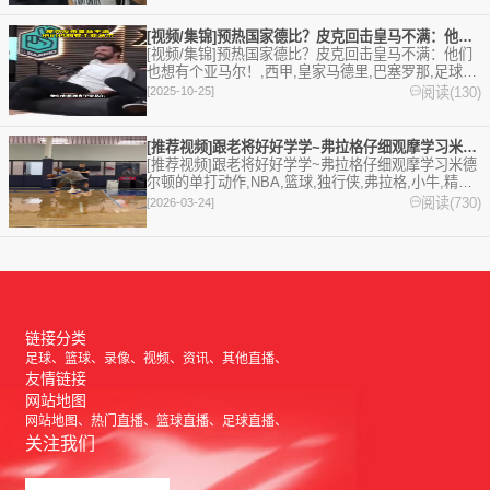
[视频/集锦]预热国家德比？皮克回击皇马不满：他们也想有个亚
[视频/集锦]预热国家德比？皮克回击皇马不满：他们
也想有个亚马尔！,西甲,皇家马德里,巴塞罗那,足球,
精彩体育剪辑视频在线播放。本站提供最全的篮球视
阅读(130)
[2025-10-25]
频足球视频,集锦,录像。
[推荐视频]跟老将好好学学~弗拉格仔细观摩学习米德尔顿的单打
[推荐视频]跟老将好好学学~弗拉格仔细观摩学习米德
尔顿的单打动作,NBA,篮球,独行侠,弗拉格,小牛,精彩
体育剪辑视频在线播放。本站提供最全的篮球视频足
阅读(730)
[2026-03-24]
球视频,集锦,录像。
链接分类
足球
篮球
录像
视频
资讯
其他直播
友情链接
网站地图
网站地图
热门直播
篮球直播
足球直播
关注我们