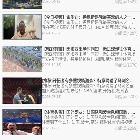
频在线播放。本站提供最全的篮球视频足球视频,集
阅读(1521)
[2026-04-12]
锦,录像。
【今日视频】霍乐迪：扬尼斯是我最喜欢的人之一，我在密尔沃基的
【今日视频】霍乐迪：扬尼斯是我最喜欢的人之一，
我在密尔沃基的时间很开心！,NBA,雄鹿,凯尔特人,字
母哥,76人,乔治,篮球,精彩体育剪辑视频在线播放。本
阅读(4287)
[2024-12-07]
站提供最全的篮球视频足球视频,集锦,录像。
【精彩剪辑】因梅西出场时间短，激进球迷往体育场里扔椅子泄愤，
【精彩剪辑】因梅西出场时间短，激进球迷往体育场
里扔椅子泄愤，甚至爬护栏！,梅西,足球,精彩体育剪
辑视频在线播放。本站提供最全的篮球视频足球视频,
阅读(1676)
[2025-12-13]
集锦,录像。
[推荐]开拓者有多重视杨瀚森？特意聘请了马刺名宿加入教练组来
[推荐]开拓者有多重视杨瀚森？特意聘请了马刺名宿
加入教练组来指导他！,NBA,篮球,开拓者,杨瀚森,马
刺,精彩体育剪辑视频在线播放。本站提供最全的篮球
阅读(2707)
[2025-07-13]
视频足球视频,集锦,录像。
【体育头条】国外网友：法国队和波兰队唱国歌，你注意到了什么？
【体育头条】国外网友：法国队和波兰队唱国歌，你
注意到了什么？,法国,波兰,足球,精彩体育剪辑视频在
线播放。本站提供最全的篮球视频足球视频,集锦,录
阅读(2269)
[2025-12-05]
像。