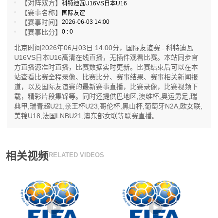
【对阵双方】
科特迪瓦U16VS日本U16
【赛事名称】
国际友谊
【赛事时间】
2026-06-03 14:00
【赛事比分】
0 : 0
北京时间2026年06月03日 14:00分，国际友谊赛 : 科特迪瓦
U16VS日本U16高清在线直播，无插件观看比赛。本站同步官
方直播源准时直播，比赛数据实时更新。比赛结束后可以在本
站查看比赛全程录像、比赛比分、赛事结果、赛事相关新闻报
道，以及国际友谊赛的最新赛事直播，比赛录像，比赛视频下
载，精彩片段集锦等。同时还提供巴地区,澳维杯,奥运男足,瑞
典甲,瑞青超U21,亲王杯U23,哥伦杯,黑山杯,葡萄牙N2A,欧女联,
美锦U18,法国LNBU21,澳东部女联等联赛直播。
相关视频
RELATED VIDEOS