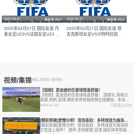
2025-04-07
2025-02-27
播放量:8827
播放量:4912
2025年04月07日 国际友谊 丹
2025年02月27日 国际友谊 塔
麦女足U23VS法国女足U23 在
吉克斯坦女足VS沙特阿拉伯女
线观看
足 高清直播
视频/集锦
RELATED NEWS
【视频】麦迪逊的任意球简直舒服！
【视频】麦迪逊的任意球简直舒服！,国家队,英格兰,
英超,热刺,足球,精彩体育剪辑视频在线播放。本站提
供最全的篮球视频足球视频,集锦,录像。
阅读(3294)
[2024-11-11]
[精彩剪辑]爱憎分明！现场直拍：多特球迷为施洛特贝克送上嘘声
[精彩剪辑]爱憎分明！现场直拍：多特球迷为施洛特
贝克送上嘘声！,德甲,多特蒙德,足球,精彩体育剪辑视