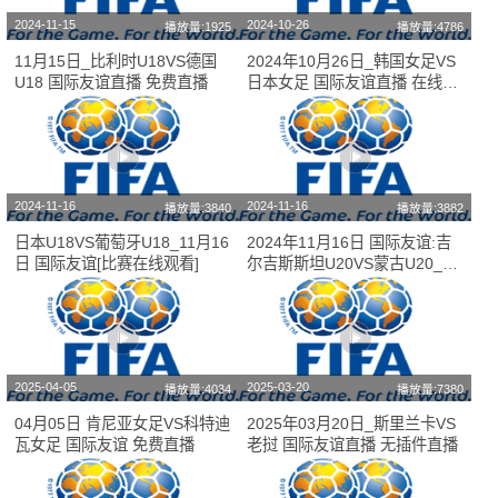
2024-11-15
2024-10-26
播放量:1925
播放量:4786
11月15日_比利时U18VS德国
2024年10月26日_韩国女足VS
U18 国际友谊直播 免费直播
日本女足 国际友谊直播 在线观
看比赛
2024-11-16
2024-11-16
播放量:3840
播放量:3882
日本U18VS葡萄牙U18_11月16
2024年11月16日 国际友谊:吉
日 国际友谊[比赛在线观看]
尔吉斯斯坦U20VS蒙古U20_免
费直播
2025-04-05
2025-03-20
播放量:4034
播放量:7380
04月05日 肯尼亚女足VS科特迪
2025年03月20日_斯里兰卡VS
瓦女足 国际友谊 免费直播
老挝 国际友谊直播 无插件直播