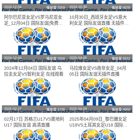
2024-12-04
2024-10-30
播放量:7059
播放量:4035
阿尔巴尼亚女足VS罗马尼亚女
10月30日_西班牙女足VS意大
足_12月04日 国际友谊[免费在
利女足 国际友谊直播 无插件直
线直播]
播
2024-12-04
2025-04-05
播放量:7556
播放量:6531
2024年12月04日 国际友谊 乌
马拉维女足VS南非女足_04月
拉圭女足VS智利女足 在线观看
05日 国际友谊无插件直播
2025-02-17
2025-04-09
播放量:1736
播放量:4960
02月17日 苏格兰U17VS奧地利
2025年04月09日_黎巴嫩女足
U17 国际友谊 高清直播
U18VS土耳其女足U18 国际友
谊直播 在线观看