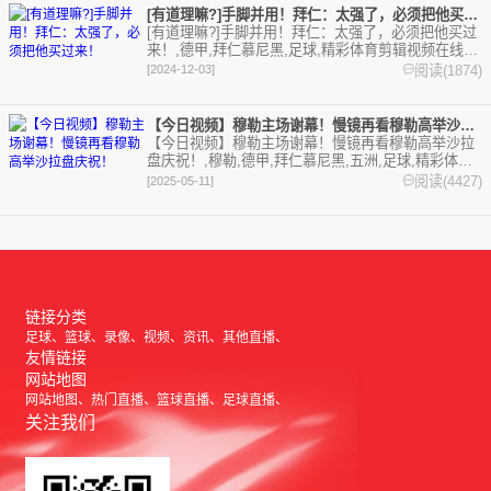
[有道理嘛?]手脚并用！拜仁：太强了，必须把他买过来！
[有道理嘛?]手脚并用！拜仁：太强了，必须把他买过
来！,德甲,拜仁慕尼黑,足球,精彩体育剪辑视频在线播
放。本站提供最全的篮球视频足球视频,集锦,录像。
阅读(1874)
[2024-12-03]
【今日视频】穆勒主场谢幕！慢镜再看穆勒高举沙拉盘庆祝！
【今日视频】穆勒主场谢幕！慢镜再看穆勒高举沙拉
盘庆祝！,穆勒,德甲,拜仁慕尼黑,五洲,足球,精彩体育
剪辑视频在线播放。本站提供最全的篮球视频足球视
阅读(4427)
[2025-05-11]
频,集锦,录像。
链接分类
足球
篮球
录像
视频
资讯
其他直播
友情链接
网站地图
网站地图
热门直播
篮球直播
足球直播
关注我们