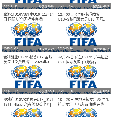
2024-11-14
2024-12-03
播放量:8787
播放量:2829
摩洛哥U16VS丹麦U16_11月14
12月03日 沙地阿拉伯女足
日 国际友谊[无插件直播]
U18VS黎巴嫩女足U18 国际友
谊 在线观看
2025-01-19
2025-03-26
播放量:3224
播放量:1602
玻利维亚U17VS秘鲁U17 国际
03月26日 荷兰U21VS罗马尼亚
友谊【免费直播】_2025年01
U21 国际友谊 在线观看
月19日
2025-01-17
2024-10-28
播放量:3649
播放量:2004
奥地利U18VS葡萄牙U18_01月
10月28日 危地马拉女足VS洪都
17日 国际友谊[在线观看比赛]
拉斯女足 国际友谊[免费在线直
播]