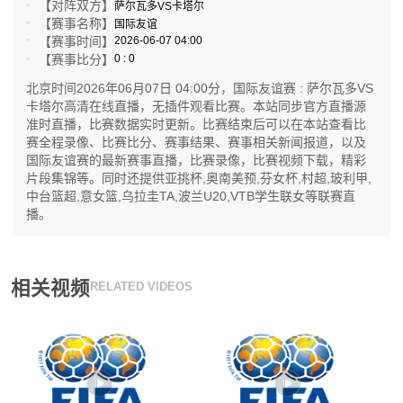
【对阵双方】
萨尔瓦多VS卡塔尔
【赛事名称】
国际友谊
【赛事时间】
2026-06-07 04:00
【赛事比分】
0 : 0
北京时间2026年06月07日 04:00分，国际友谊赛 : 萨尔瓦多VS
卡塔尔高清在线直播，无插件观看比赛。本站同步官方直播源
准时直播，比赛数据实时更新。比赛结束后可以在本站查看比
赛全程录像、比赛比分、赛事结果、赛事相关新闻报道，以及
国际友谊赛的最新赛事直播，比赛录像，比赛视频下载，精彩
片段集锦等。同时还提供亚挑杯,奥南美预,芬女杯,村超,玻利甲,
中台篮超,意女篮,乌拉圭TA,波兰U20,VTB学生联女等联赛直
播。
相关视频
RELATED VIDEOS