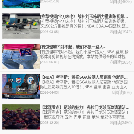
球,精彩体育剪辑视频在线播放。本站提供最全的篮球
阅读(4625)
[2026-01-19]
视频足球视频,集锦,录像。
[推荐视频]宝刀未老！战神刘玉栋晒力量训练视频，这150公斤
[推荐视频]宝刀未老！战神刘玉栋晒力量训练视频，
这150公斤卧推是真的猛！,NBA,CBA,中国篮球,篮球,
精彩体育剪辑视频在线播放。本站提供最全的篮球视
阅读(1942)
[2026-03-05]
频足球视频,集锦,录像。
[有道理嘛?]对不起，我们不是一路人~
[有道理嘛?]对不起，我们不是一路人~,NBA,篮球,精
彩体育剪辑视频在线播放。本站提供最全的篮球视频
足球视频,集锦,录像。
阅读(1634)
[2025-06-01]
【NBA】考辛斯：若把SGA放湖人尼克斯 他就是国际巨星影响
【NBA】考辛斯：若把SGA放湖人尼克斯 他就是国
际巨星影响力放大10倍！,NBA,篮球,雷霆,亚历山大,
湖人,尼克斯,精彩体育剪辑视频在线播放。本站提供
阅读(876)
[2026-04-03]
最全的篮球视频足球视频,集锦,录像。
【球迷看点】足球的魅力！弗拉门戈球员邀请清洁工一起庆祝夺冠
【球迷看点】足球的魅力！弗拉门戈球员邀请清洁工
一起庆祝夺冠,五洲,巴甲,花絮,足球,精彩体育剪辑视
频在线播放。本站提供最全的篮球视频足球视频,集
阅读(3450)
[2025-12-20]
锦,录像。