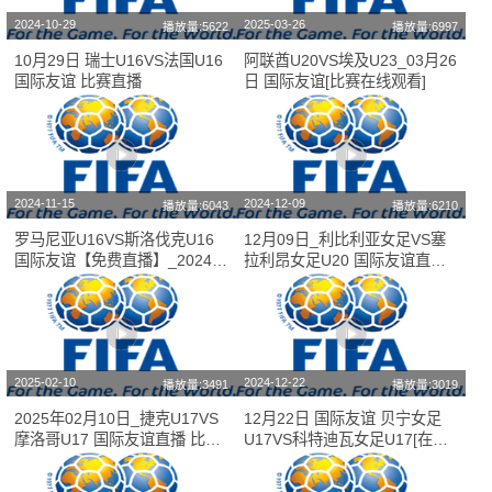
2024-10-29
2025-03-26
播放量:5622
播放量:6997
10月29日 瑞士U16VS法国U16
阿联酋U20VS埃及U23_03月26
国际友谊 比赛直播
日 国际友谊[比赛在线观看]
2024-11-15
2024-12-09
播放量:6043
播放量:6210
罗马尼亚U16VS斯洛伐克U16
12月09日_利比利亚女足VS塞
国际友谊【免费直播】_2024年
拉利昂女足U20 国际友谊直播
11月15日
比赛直播
2025-02-10
2024-12-22
播放量:3491
播放量:3019
2025年02月10日_捷克U17VS
12月22日 国际友谊 贝宁女足
摩洛哥U17 国际友谊直播 比赛
U17VS科特迪瓦女足U17[在线
在线观看
观看比赛]