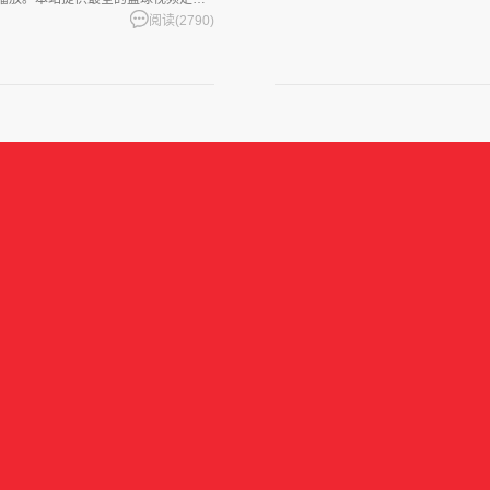
阅读(2790)