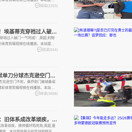
,精彩体育剪辑视频在线播放。本站提供
录像。
阅读(2203)
[视频/集锦]技术娴熟！埃基蒂克穿裆过人破门一气呵成！
克穿裆过人破门一气呵成！,英超,利物
,精彩体育剪辑视频在线播放。本站提供
录像。
阅读(544)
[切尔西]杰哥！帕尔默单刀分球杰克逊空门不射，桑乔射门被胡桑
球杰克逊空门不射，桑乔射门被胡桑诺
球,精彩体育剪辑视频在线播放。本站提
,录像。
阅读(3688)
【今日视频】阿莫林：旧体系成改革顽疾，换帅循环陷死局
改革顽疾，换帅循环陷死局,英超,曼
线播放。本站提供最全的篮球视频足球