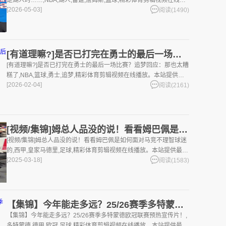
是湖人时……,NBA,湖人,雷霆,詹姆斯,篮球,精彩体育剪辑视频在线播
[2026-05-03]
放。本站提供最全的篮球视频足球视频,集锦,录像。
阅读(1490)
[有道理嘛?]是否已打完在勇士的最后一场比赛？追梦回应：那也
[有道理嘛?]是否已打完在勇士的最后一场比赛？追梦回应：那也太糟
糕了,NBA,篮球,勇士,追梦,精彩体育剪辑视频在线播放。本站提供最
[2026-02-04]
全的篮球视频足球视频,集锦,录像。
阅读(2161)
[视频/集锦]姆总人品没的说！看看姆巴佩是如何面对马竞不理智
[视频/集锦]姆总人品没的说！看看姆巴佩是如何面对马竞不理智球迷
的,西甲,皇家马德里,足球,精彩体育剪辑视频在线播放。本站提供最全
[2025-03-18]
的篮球视频足球视频,集锦,录像。
阅读(1583)
【集锦】今年能走多远？25/26赛季多特蒙德欧冠联赛预热宣传
【集锦】今年能走多远？25/26赛季多特蒙德欧冠联赛预热宣传片！,
多特蒙德,德甲,欧冠,足球,精彩体育剪辑视频在线播放。本站提供最全