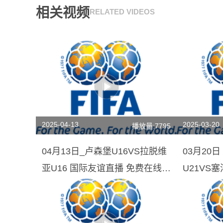
相关视频
RELATED VIDEOS
2025-04-13
2025-03-20
播放量:7795
04月13日_卢森堡U16VS拉脱维
03月20
亚U16 国际友谊直播 免费在线直
U21VS
播