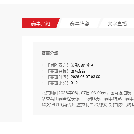
赛事介绍
赛事阵容
文字直播
赛事介绍
【对阵双方】
波黑VS巴拿马
【赛事名称】
国际友谊
【赛事时间】
2026-06-07 03:00
【赛事比分】
0 : 0
北京时间2026年06月07日 03:00分，国
站查看比赛全程录像、比赛比分、赛事结果、赛事
越女锦U19,斯伐超,塞拉利昂超,德女联,拉脱2L,约