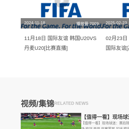
2024-11-18
2025-02-23
播放量:7009
11月18日 国际友谊 韩国U20VS
02月23
丹麦U20[比赛直播]
国际友谊[
视频/集锦
RELATED NEWS
【值得一看】现场球迷：赛后