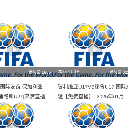
2025-01-19
播放量:1666
播放量:32
日 国际友谊 保加利亚
玻利维亚U17VS秘鲁U17 国际
塞浦路斯U21[高清直播]
谊【免费直播】_2025年01月1
日