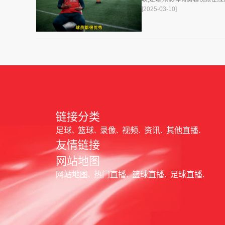
[2025-03-10]
视频,集锦,录像。
链接分类
足球
篮球
录像
视频
资讯
其他直播
友情链接
网站地图
网站地图
热门直播
篮球直播
足球直播