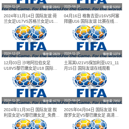
2024-11-14
2025-04-16
播放量:2841
播放量:5350
2024年11月14日 国际友谊:荷
04月16日 格鲁吉亚U16VS阿塞
兰女足U17VS苏格兰女足U17_
拜疆U16 国际友谊 比赛在线观
无插件直播
看
2024-12-03
2024-11-15
播放量:2829
播放量:1374
12月03日 沙地阿拉伯女足
土耳其U21VS保加利亚U21_11
U18VS黎巴嫩女足U18 国际友
月15日 国际友谊在线观看
谊 在线观看
2024-11-30
2025-04-04
播放量:4770
播放量:7950
2024年11月30日 国际友谊:叙
2025年04月04日 国际友谊 科
利亚女足VS黎巴嫩女足_免费直
摩罗女足VS黎巴嫩女足 高清直
播
播