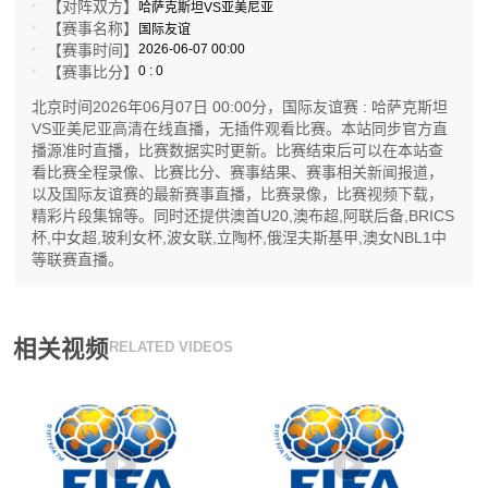
【对阵双方】
哈萨克斯坦VS亚美尼亚
【赛事名称】
国际友谊
【赛事时间】
2026-06-07 00:00
【赛事比分】
0 : 0
北京时间2026年06月07日 00:00分，国际友谊赛 : 哈萨克斯坦
VS亚美尼亚高清在线直播，无插件观看比赛。本站同步官方直
播源准时直播，比赛数据实时更新。比赛结束后可以在本站查
看比赛全程录像、比赛比分、赛事结果、赛事相关新闻报道，
以及国际友谊赛的最新赛事直播，比赛录像，比赛视频下载，
精彩片段集锦等。同时还提供澳首U20,澳布超,阿联后备,BRICS
杯,中女超,玻利女杯,波女联,立陶杯,俄涅夫斯基甲,澳女NBL1中
等联赛直播。
相关视频
RELATED VIDEOS