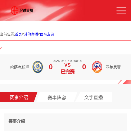
>
>
当前位置:
首页
其他直播
国际友谊
2026-06-07 00:00:00
VS
0
0
哈萨克斯坦
亚美尼亚
已完赛
赛事介绍
赛事阵容
文字直播
赛事介绍