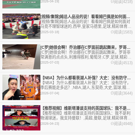
供最全的篮球视频足球视频,集锦,录像。
阅读(4218)
[2026-04-19]
[视频/集锦]姆总人品没的说！看看姆巴佩是如何面对马竞不理智
[视频/集锦]姆总人品没的说！看看姆巴佩是如何面对
马竞不理智球迷的,西甲,皇家马德里,足球,精彩体育剪
辑视频在线播放。本站提供最全的篮球视频足球视频,
阅读(1583)
[2025-03-18]
集锦,录像。
[C罗]她很会啊！乔治娜在C罗面前跳起舞来，罗哥非常满意的点
[C罗]她很会啊！乔治娜在C罗面前跳起舞来，罗哥非
常满意的点点头,利雅得胜利,葡萄牙,C罗,足球,精彩体
育剪辑视频在线播放。本站提供最全的篮球视频足球
阅读(4513)
[2025-07-03]
视频,集锦,录像。
【NBA】为什么都看衰湖人补强？大史：没有防守，季后赛能走多
【NBA】为什么都看衰湖人补强？大史：没有防守，
季后赛能走多远？,NBA,湖人,东契奇,大史,篮球,精彩
体育剪辑视频在线播放。本站提供最全的篮球视频足
阅读(3644)
[2026-07-04]
球视频,集锦,录像。
【推荐视频】维斯塔潘谈支持的英国球队：我不是利物浦球迷，我支
【推荐视频】维斯塔潘谈支持的英国球队：我不是利
物浦球迷，我支持曼联！,英超,曼联,足球,精彩体育剪
辑视频在线播放。本站提供最全的篮球视频足球视频,
阅读(4948)
[2026-04-23]
集锦,录像。