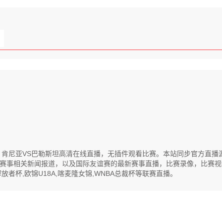
际友谊赛 : 肯尼亚VS巴勒斯坦高清在线直播，无插件观看比赛。本站同步官
赛事相关新闻报道，以及国际友谊赛的最新赛事直播，比赛录像，比赛视频
解放者杯,欧锦U18A,喀麦隆女锦,WNBA总裁杯等联赛直播。