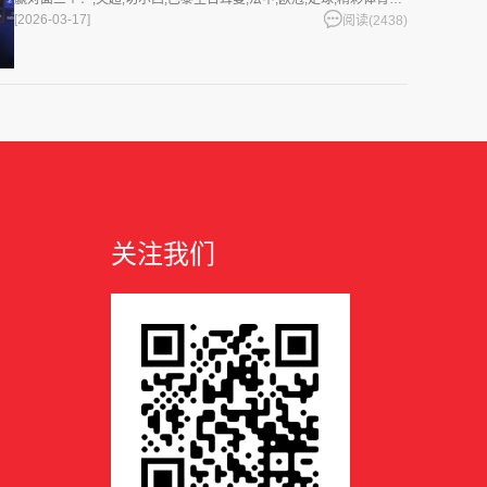
[2026-03-17]
辑视频在线播放。本站提供最全的篮球视频足球视频,集锦,录像。
阅读(2438)
关注我们