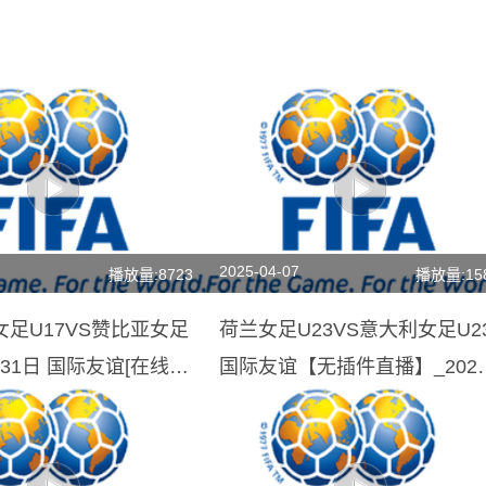
2025-04-07
播放量:8723
播放量:15
足U17VS赞比亚女足
荷兰女足U23VS意大利女足U2
月31日 国际友谊[在线观
国际友谊【无插件直播】_202
年04月07日