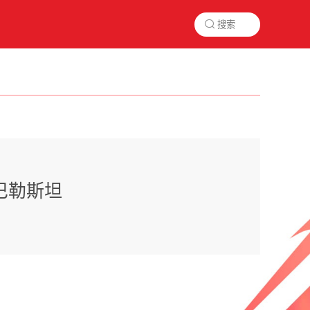

巴勒斯坦