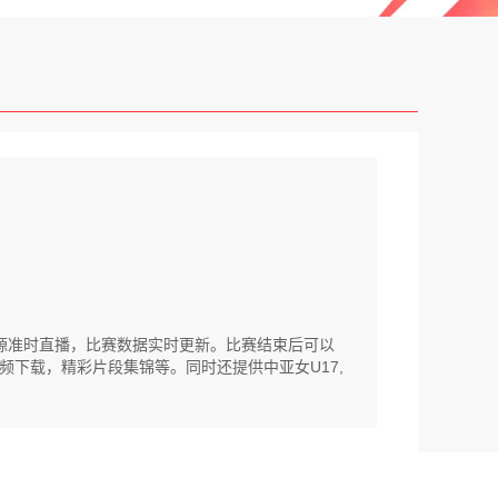
方直播源准时直播，比赛数据实时更新。比赛结束后可以
下载，精彩片段集锦等。同时还提供中亚女U17,