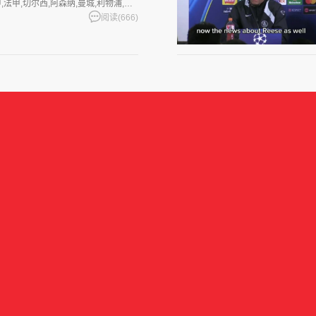
,法甲,切尔西,阿森纳,曼城,利物浦,热
原创,精彩体育剪辑视频在线播放。本站提
阅读(666)
,录像。