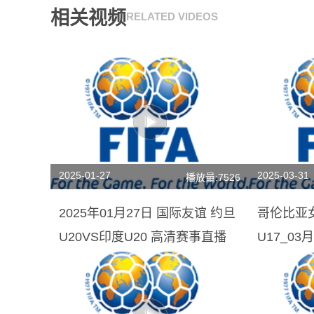
相关视频
RELATED VIDEOS
2025-01-27
2025-03-31
播放量:7526
2025年01月27日 国际友谊 约旦
哥伦比亚女
U20VS印度U20 高清赛事直播
U17_03
看比赛]