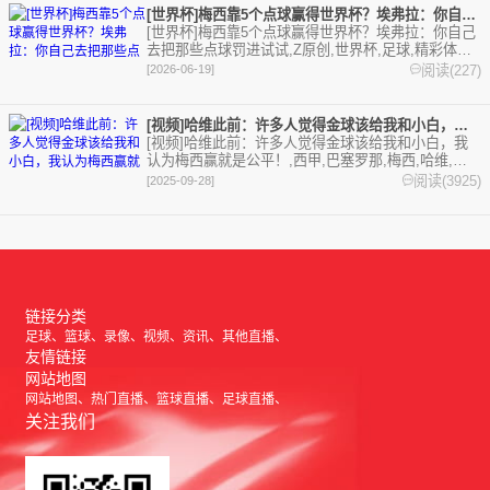
[世界杯]梅西靠5个点球赢得世界杯？埃弗拉：你自己去把那些点
[世界杯]梅西靠5个点球赢得世界杯？埃弗拉：你自己
去把那些点球罚进试试,Z原创,世界杯,足球,精彩体育
剪辑视频在线播放。本站提供最全的篮球视频足球视
阅读(227)
[2026-06-19]
频,集锦,录像。
[视频]哈维此前：许多人觉得金球该给我和小白，我认为梅西赢就
[视频]哈维此前：许多人觉得金球该给我和小白，我
认为梅西赢就是公平！,西甲,巴塞罗那,梅西,哈维,迈
阿密国际,西班牙,足球,精彩体育剪辑视频在线播放。
阅读(3925)
[2025-09-28]
本站提供最全的篮球视频足球视频,集锦,录像。
链接分类
足球
篮球
录像
视频
资讯
其他直播
友情链接
网站地图
网站地图
热门直播
篮球直播
足球直播
关注我们