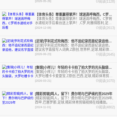
体育剪辑视频在线播放。本站提供最全的篮球视频足
阅读(1128)
[2026-05-26]
球视频,集锦,录像。
【体育头条】尊重赢得掌声！球迷高呼梅西，C罗将水递给对手后看
【体育头条】尊重赢得掌声！球迷高呼梅西，C罗将
水递给对手后看台送上掌声！,C罗,利雅得胜利,足球,
精彩体育剪辑视频在线播放。本站提供最全的篮球视
阅读(2613)
[2024-12-08]
频足球视频,集锦,录像。
[足球]亨利花式吹梅西：他不追纪录而是纪录追他，建议名字直接
[足球]亨利花式吹梅西：他不追纪录而是纪录追他，
建议名字直接写入词典,Z原创,世界杯,足球,精彩体育
剪辑视频在线播放。本站提供最全的篮球视频足球视
阅读(2645)
[2026-06-23]
频,集锦,录像。
[集锦]小样儿！年轻的卡卡拍了拍大罗的光头脑袋，大罗吐槽卡卡
[集锦]小样儿！年轻的卡卡拍了拍大罗的光头脑袋，
大罗吐槽卡卡爱耍宝,Z原创,巴西,足球,精彩体育剪辑
视频在线播放。本站提供最全的篮球视频足球视频,集
阅读(1070)
[2026-03-21]
锦,录像。
[精彩剪辑]鸣人，留下！费尔明与巴萨续约至2029年
[精彩剪辑]鸣人，留下！费尔明与巴萨续约至2029年,
西甲,巴塞罗那,足球,精彩体育剪辑视频在线播放。本
站提供最全的篮球视频足球视频,集锦,录像。
阅读(4802)
[2024-11-01]