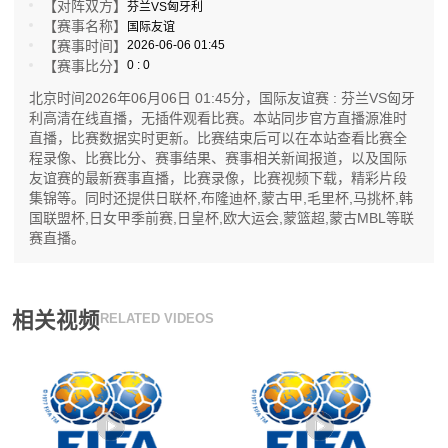
【对阵双方】
芬兰VS匈牙利
【赛事名称】
国际友谊
【赛事时间】
2026-06-06 01:45
【赛事比分】
0 : 0
北京时间2026年06月06日 01:45分，国际友谊赛 : 芬兰VS匈牙
利高清在线直播，无插件观看比赛。本站同步官方直播源准时
直播，比赛数据实时更新。比赛结束后可以在本站查看比赛全
程录像、比赛比分、赛事结果、赛事相关新闻报道，以及国际
友谊赛的最新赛事直播，比赛录像，比赛视频下载，精彩片段
集锦等。同时还提供日联杯,布隆迪杯,蒙古甲,毛里杯,马挑杯,韩
国联盟杯,日女甲季前赛,日皇杯,欧大运会,蒙篮超,蒙古MBL等联
赛直播。
相关视频
RELATED VIDEOS