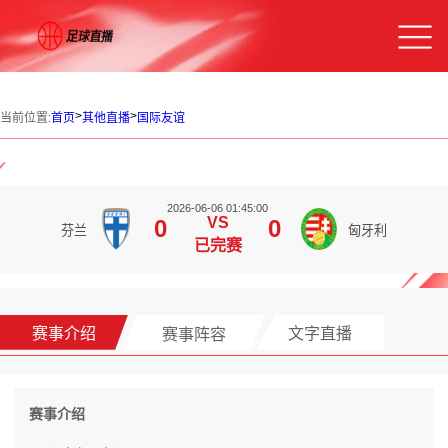
>
>
当前位置:
首页
其他直播
国际友谊
2026-06-06 01:45:00
VS
0
0
芬兰
匈牙利
已完赛
赛事介绍
赛事阵容
文字直播
赛事介绍