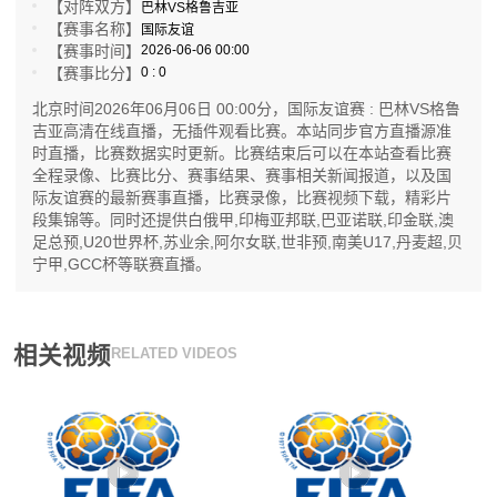
【对阵双方】
巴林VS格鲁吉亚
【赛事名称】
国际友谊
【赛事时间】
2026-06-06 00:00
【赛事比分】
0 : 0
北京时间2026年06月06日 00:00分，国际友谊赛 : 巴林VS格鲁
吉亚高清在线直播，无插件观看比赛。本站同步官方直播源准
时直播，比赛数据实时更新。比赛结束后可以在本站查看比赛
全程录像、比赛比分、赛事结果、赛事相关新闻报道，以及国
际友谊赛的最新赛事直播，比赛录像，比赛视频下载，精彩片
段集锦等。同时还提供白俄甲,印梅亚邦联,巴亚诺联,印金联,澳
足总预,U20世界杯,苏业余,阿尔女联,世非预,南美U17,丹麦超,贝
宁甲,GCC杯等联赛直播。
相关视频
RELATED VIDEOS