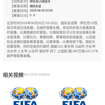
【对阵双方】
伊拉克VS西班牙
【赛事名称】
国际友谊
【赛事时间】
2026-06-05 03:00
【赛事比分】
0 : 0
北京时间2026年06月05日 03:00分，国际友谊赛 : 伊拉克VS西
班牙高清在线直播，无插件观看比赛。本站同步官方直播源准
时直播，比赛数据实时更新。比赛结束后可以在本站查看比赛
全程录像、比赛比分、赛事结果、赛事相关新闻报道，以及国
际友谊赛的最新赛事直播，比赛录像，比赛视频下载，精彩片
段集锦等。同时还提供约盾杯,澳威U20,奥非预,乌兹杯,丹女甲,
冰女甲,土女甲,以女杯,玻利甲,荷丁,土篮超,葡LBP,巴保U20,VTB
超杯等联赛直播。
相关视频
RELATED VIDEOS