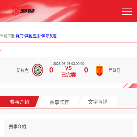
>
>
当前位置:
首页
其他直播
国际友谊
2026-06-05 03:00:00
VS
0
0
伊拉克
西班牙
已完赛
赛事介绍
赛事阵容
文字直播
赛事介绍