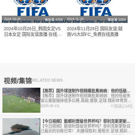
2024-10-26
2024-11-29
播放量:4786
播放量:1084
2024年10月26日_韩国女足VS
2024年11月29日 国际友谊:越
日本女足 国际友谊直播 在线观
南VS大邱FC_免费在线直播
看比赛
视频/集锦
RELATED NEWS
【推荐】国外球迷制作视频痛批奥纳纳：他的低级失误让曼联输掉很
【推荐】国外球迷制作视频痛批奥纳纳：他的低级失
误让曼联输掉很多比赛,英超,曼联,足球,精彩体育剪辑
视频在线播放。本站提供最全的篮球视频足球视频,集
阅读(1345)
[2025-09-13]
锦,录像。
【今日视频】能顺利晋级世界杯吗？菲利克斯更新自己最近的训练日
【今日视频】能顺利晋级世界杯吗？菲利克斯更新自
己最近的训练日常！,利雅得胜利,葡萄牙,足球,精彩体