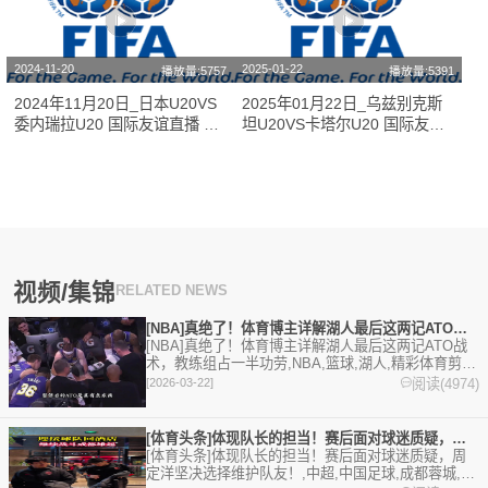
2024-11-20
2025-01-22
播放量:5757
播放量:5391
2024年11月20日_日本U20VS
2025年01月22日_乌兹别克斯
委内瑞拉U20 国际友谊直播 免
坦U20VS卡塔尔U20 国际友谊
费直播
直播 免费直播
视频/集锦
RELATED NEWS
[NBA]真绝了！体育博主详解湖人最后这两记ATO战术，教练
[NBA]真绝了！体育博主详解湖人最后这两记ATO战
术，教练组占一半功劳,NBA,篮球,湖人,精彩体育剪辑
视频在线播放。本站提供最全的篮球视频足球视频,集
阅读(4974)
[2026-03-22]
锦,录像。
[体育头条]体现队长的担当！赛后面对球迷质疑，周定洋坚决选择
[体育头条]体现队长的担当！赛后面对球迷质疑，周
定洋坚决选择维护队友！,中超,中国足球,成都蓉城,足