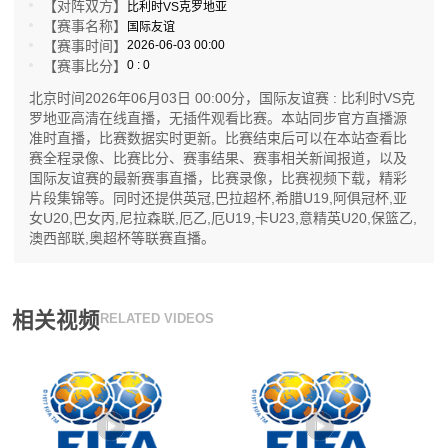
【对阵双方】
比利时VS克罗地亚
【赛事名称】
国际友谊
【赛事时间】
2026-06-03 00:00
【赛事比分】
0 : 0
北京时间2026年06月03日 00:00分，国际友谊赛 : 比利时VS克
罗地亚高清在线直播，无插件观看比赛。本站同步官方直播源
准时直播，比赛数据实时更新。比赛结束后可以在本站查看比
赛全程录像、比赛比分、赛事结果、赛事相关新闻报道，以及
国际友谊赛的最新赛事直播，比赛录像，比赛视频下载，精彩
片段集锦等。同时还提供英冠,巴拉超杯,希腊U19,阿俱冠杯,亚
女U20,巴女丙,尼拉森联,厄乙,厄U19,卡U23,意精英U20,保篮乙,
澳西部联,奥超杯等联赛直播。
相关视频
RELATED VIDEOS