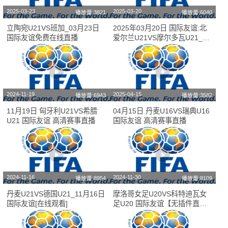
2025-03-23
2025-03-20
播放量:3821
播放量:6040
立陶宛U21VS班加_03月23日
2025年03月20日 国际友谊:北
国际友谊免费在线直播
爱尔兰U21VS摩尔多瓦U21_免
费直播
2024-11-19
2025-04-15
播放量:6943
播放量:3582
11月19日 匈牙利U21VS希腊
04月15日 丹麦U16VS瑞典U16
U21 国际友谊 高清赛事直播
国际友谊 高清赛事直播
2024-11-16
2024-11-30
播放量:8954
播放量:8109
丹麦U21VS德国U21_11月16日
摩洛哥女足U20VS科特迪瓦女
国际友谊[在线观看]
足U20 国际友谊【无插件直
播】_2024年11月30日