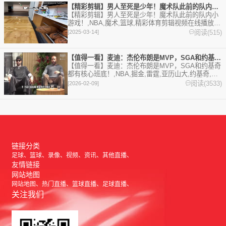
【精彩剪辑】男人至死是少年！魔术队此前的队内小游戏！
【精彩剪辑】男人至死是少年！魔术队此前的队内小
游戏！,NBA,魔术,篮球,精彩体育剪辑视频在线播放。
本站提供最全的篮球视频足球视频,集锦,录像。
阅读(515)
[2025-03-14]
【值得一看】麦迪：杰伦布朗是MVP，SGA和约基奇都有核心班
【值得一看】麦迪：杰伦布朗是MVP，SGA和约基奇
都有核心班底！,NBA,掘金,雷霆,亚历山大,约基奇,杰
伦-布朗,凯尔特人,麦迪,塔图姆,篮球,精彩体育剪辑视
阅读(3533)
[2026-02-09]
频在线播放。本站提供最全的篮球视频足球视频,集
锦,录像。
链接分类
足球
篮球
录像
视频
资讯
其他直播
友情链接
网站地图
网站地图
热门直播
篮球直播
足球直播
关注我们