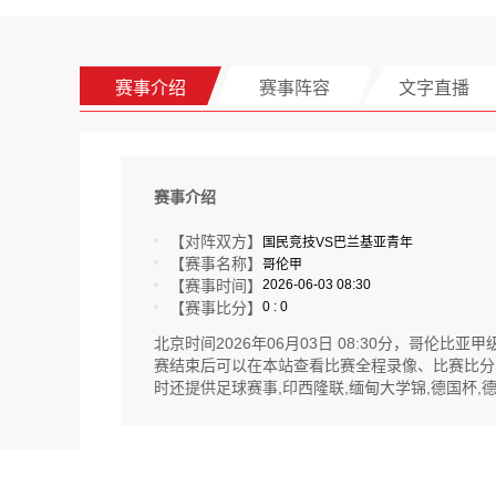
赛事介绍
赛事阵容
文字直播
赛事介绍
【对阵双方】
国民竞技VS巴兰基亚青年
【赛事名称】
哥伦甲
【赛事时间】
2026-06-03 08:30
【赛事比分】
0 : 0
北京时间2026年06月03日 08:30分，哥
赛结束后可以在本站查看比赛全程录像、比赛比分
时还提供足球赛事,印西隆联,缅甸大学锦,德国杯,德