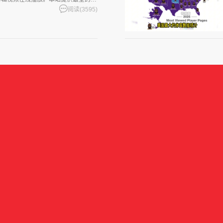
阅读(3595)