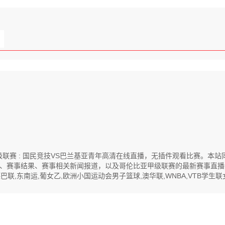
伦比亚甲级联赛 : 国民竞技VS巴兰基亚青年高清在线直播，无插件观看比赛
、赛事结果、赛事相关新闻报道，以及哥伦比亚甲级联赛的最新赛事直播
巴联,东南运,葡女乙,欧洲小国运动会男子篮球,澳华联,WNBA,VTB学生