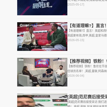
况,中超,中国足球,成都蓉城,
[2025-05-17]
提供最全的篮球视频足球视频,
【有道理嘛?】直言！英超和西
英超更有钱,西甲,英超,皇家马德
[2026-05-15]
频在线播放。本站提供最全的篮
【推荐视频】铁粉！鲁尼在节
佳球员名单！,英超,曼联,阿森
[2026-06-04]
放。本站提供最全的篮球视频足
[英超]范尼赛后接受采访:我
错！,英超,曼联,足球,精彩体