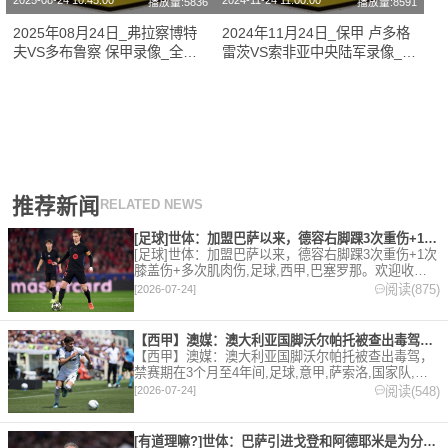
2025-08-24 10:45:00
2024-11-24 11:00:00
播放量:5836
播放量:8591
2025年08月24日_弗拉察博特
2024年11月24日_保甲 卢多格
夫VS多布鲁察 保甲录像_全场
雷茨VS索非亚中央陆军录像_全
录像【视频集锦】
场录像【全场回放】
推荐新闻
RELATED NEWS
[足球]世体：加盟巴萨以来，德容右脚踝3次重伤+1次膝盖伤+
[足球]世体：加盟巴萨以来，德容右脚踝3次重伤+1次
膝盖伤+多次肌肉伤,足球,西甲,巴塞罗那。欢迎收藏
本站，24小时为你更新最新的足球，篮球体育资讯。
阅读(875)
[2026-07-24]
【西甲】澳媒：澳大利亚国脚沃尔帕托被查出毒驾，禁赛期在3个月
【西甲】澳媒：澳大利亚国脚沃尔帕托被查出毒驾，
禁赛期在3个月至4年间,足球,意甲,萨索洛,国家队,澳
大利亚,英超,西甲,德甲,法甲,五洲。欢迎收藏本站，
阅读(548)
[2026-07-24]
24小时为你更新最新的足球，篮球体育资讯。
[有道理嘛?]世体：巴萨引进戈登和阿德耶米是为分担进攻重任，