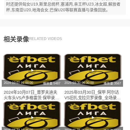
时还提供匈女U19,斯里总统杯,塞浦丙,亲王杯U23,冰女超,解放者
杯,东南亚U20,地海会女,巴保U20等联赛直播与录像回放。
相关录像
RELATED VIDEOS
2024-10-07 01:00:00
2025-03-30 06:30:00
播放量:5487
播放量:3567
2024年10月07日_普罗夫迪夫
2025年03月30日_保甲 阿尔达
火车头VS卢多格雷茨 保甲录像
VS旧扎戈拉贝罗录像_全场录像
_高清录像【全场回放】
【高清回放】