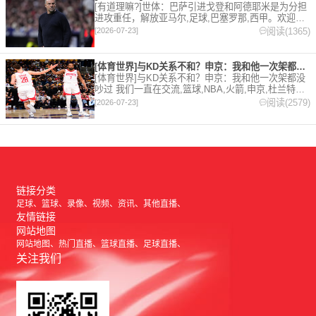
[有道理嘛?]世体：巴萨引进戈登和阿德耶米是为分担
进攻重任，解放亚马尔,足球,巴塞罗那,西甲。欢迎收
藏本站，24小时为你更新最新的足球，篮球体育资
阅读(1365)
[2026-07-23]
讯。
[体育世界]与KD关系不和？申京：我和他一次架都没吵过 我们
[体育世界]与KD关系不和？申京：我和他一次架都没
吵过 我们一直在交流,篮球,NBA,火箭,申京,杜兰特。
欢迎收藏本站，24小时为你更新最新的足球，篮球体
阅读(2579)
[2026-07-23]
育资讯。
链接分类
足球
篮球
录像
视频
资讯
其他直播
友情链接
网站地图
网站地图
热门直播
篮球直播
足球直播
关注我们