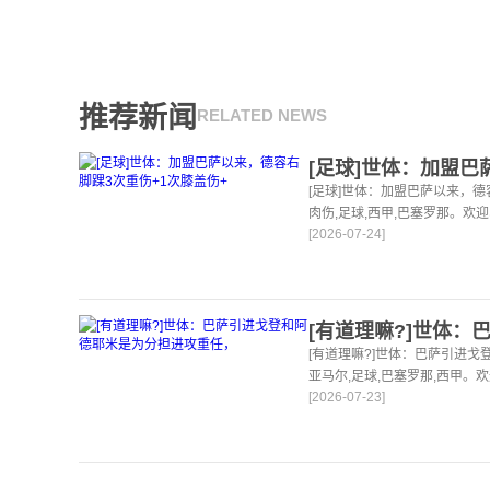
推荐新闻
RELATED NEWS
[足球]世体：加盟巴萨以来，德
肉伤,足球,西甲,巴塞罗那。欢
[2026-07-24]
球，篮球体育资讯。
[有道理嘛?]世体：巴萨引进
亚马尔,足球,巴塞罗那,西甲。
[2026-07-23]
足球，篮球体育资讯。