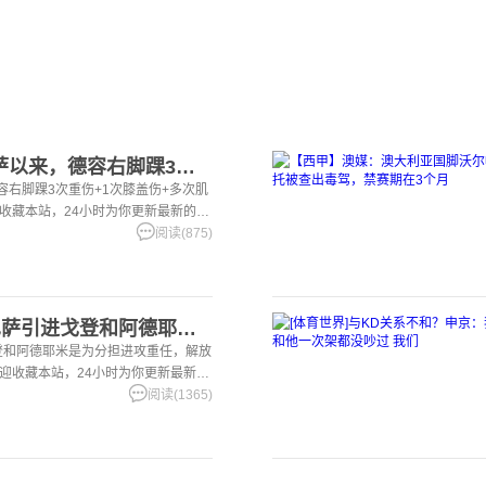
[足球]世体：加盟巴萨以来，德容右脚踝3次重伤+1次膝盖伤+
容右脚踝3次重伤+1次膝盖伤+多次肌
迎收藏本站，24小时为你更新最新的足
阅读(875)
[有道理嘛?]世体：巴萨引进戈登和阿德耶米是为分担进攻重任，
戈登和阿德耶米是为分担进攻重任，解放
欢迎收藏本站，24小时为你更新最新的
阅读(1365)