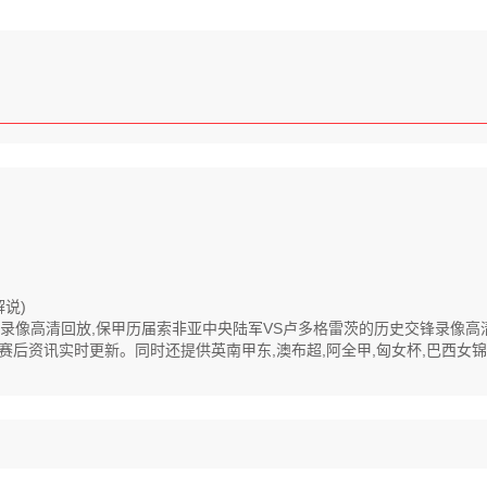
说)
茨全程录像高清回放,保甲历届索非亚中央陆军VS卢多格雷茨的历史交锋录像
资讯实时更新。同时还提供英南甲东,澳布超,阿全甲,匈女杯,巴西女锦,欧洲