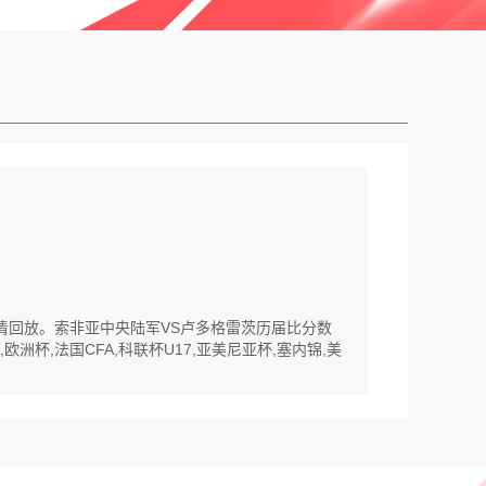
高清回放。索非亚中央陆军VS卢多格雷茨历届比分数
杯,法国CFA,科联杯U17,亚美尼亚杯,塞内锦,美