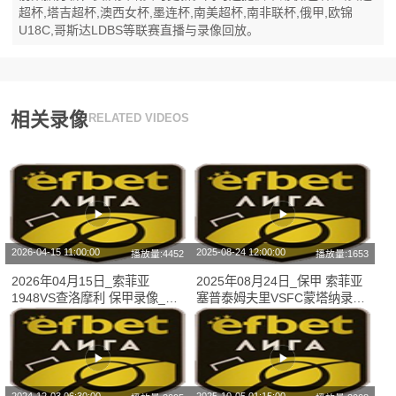
超杯,塔吉超杯,澳西女杯,墨连杯,南美超杯,南非联杯,俄甲,欧锦
U18C,哥斯达LDBS等联赛直播与录像回放。
相关录像
RELATED VIDEOS
2026-04-15 11:00:00
2025-08-24 12:00:00
播放量:4452
播放量:1653
2026年04月15日_索菲亚
2025年08月24日_保甲 索菲亚
1948VS查洛摩利 保甲录像_全
塞普泰姆夫里VSFC蒙塔纳录像
场录像【视频集锦】
_高清录像【全场回放】