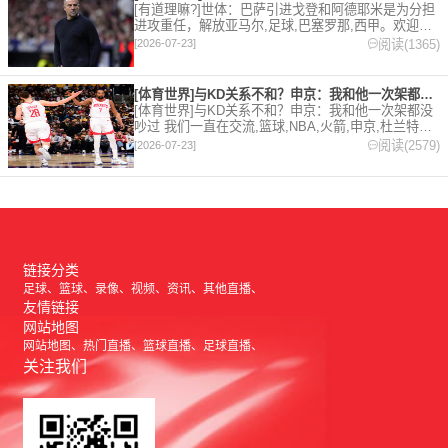
[有道理嘛?]世体：巴萨引进戈登和阿德耶米是为分担
进攻重任，解放亚马尔,足球,巴塞罗那,西甲。欢迎收
藏本站，24小时为你更新最新的足球，篮球体育资
阅读(1365)
[2026-07-23]
讯。
[体育世界]与KD关系不和？申京：我和他一次架都没吵过 我们
[体育世界]与KD关系不和？申京：我和他一次架都没
吵过 我们一直在交流,篮球,NBA,火箭,申京,杜兰特。
欢迎收藏本站，24小时为你更新最新的足球，篮球体
阅读(2579)
[2026-07-23]
育资讯。
链接分类
足球
篮球
录像
视频
资讯
其他直播
友情链接
网站地图
网站地图
热门直播
篮球直播
足球直播
关注我们