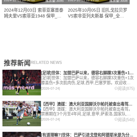
2024-12-03 06:30:00
2025-10-05 01:15:00
播放量:3095
播放量:3008
2024年12月03日 索菲亚塞普泰
2025年10月05日 旧扎戈拉贝罗
姆夫里VS索菲亚1948 保甲_全
VS索非亚列夫斯基 保甲_全场
场录像【全场回放】
录像【全场回放】
推荐新闻
RELATED NEWS
[足球]世体：加盟巴萨以来，德容右脚踝3次重伤+1次膝盖伤+
[足球]世体：加盟巴萨以来，德容右脚踝3次重伤+1次
膝盖伤+多次肌肉伤,足球,西甲,巴塞罗那。欢迎收藏
本站，24小时为你更新最新的足球，篮球体育资讯。
阅读(875)
[2026-07-24]
【西甲】澳媒：澳大利亚国脚沃尔帕托被查出毒驾，禁赛期在3个月
【西甲】澳媒：澳大利亚国脚沃尔帕托被查出毒驾，
禁赛期在3个月至4年间,足球,意甲,萨索洛,国家队,澳
大利亚,英超,西甲,德甲,法甲,五洲。欢迎收藏本站，
阅读(548)
[2026-07-24]
24小时为你更新最新的足球，篮球体育资讯。
[有道理嘛?]世体：巴萨引进戈登和阿德耶米是为分担进攻重任，