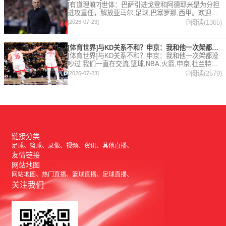
[有道理嘛?]世体：巴萨引进戈登和阿德耶米是为分担
进攻重任，解放亚马尔,足球,巴塞罗那,西甲。欢迎收
藏本站，24小时为你更新最新的足球，篮球体育资
阅读(1365)
[2026-07-23]
讯。
[体育世界]与KD关系不和？申京：我和他一次架都没吵过 我们
[体育世界]与KD关系不和？申京：我和他一次架都没
吵过 我们一直在交流,篮球,NBA,火箭,申京,杜兰特。
欢迎收藏本站，24小时为你更新最新的足球，篮球体
阅读(2579)
[2026-07-23]
育资讯。
链接分类
足球
篮球
录像
视频
资讯
其他直播
友情链接
网站地图
网站地图
热门直播
篮球直播
足球直播
关注我们