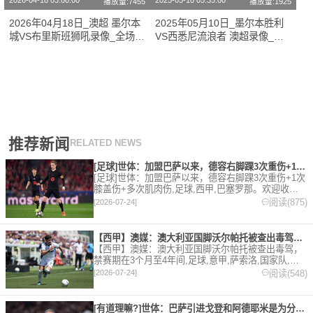
2026-04-18 03:00:00
2025-05-10 05:35:00
播放量:7455
播放量:1925
2026年04月18日_澳超 墨尔本
2025年05月10日_墨尔本胜利
城VS布里斯班狮吼录像_全场录
VS西悉尼流浪者 澳超录像_全
像【高清回放】
场录像【全场回放】
推荐新闻
RELATED NEWS
[足球]世体：加盟巴萨以来，德容右脚踝3次重伤+1次膝盖伤+
[足球]世体：加盟巴萨以来，德容右脚踝3次重伤+1次
膝盖伤+多次肌肉伤,足球,西甲,巴塞罗那。欢迎收藏
本站，24小时为你更新最新的足球，篮球体育资讯。
阅读(875)
[2026-07-24]
【西甲】澳媒：澳大利亚国脚沃尔帕托被查出毒驾，禁赛期在3个月
【西甲】澳媒：澳大利亚国脚沃尔帕托被查出毒驾，
禁赛期在3个月至4年间,足球,意甲,萨索洛,国家队,澳
大利亚,英超,西甲,德甲,法甲,五洲。欢迎收藏本站，
阅读(548)
[2026-07-24]
24小时为你更新最新的足球，篮球体育资讯。
[有道理嘛?]世体：巴萨引进戈登和阿德耶米是为分担进攻重任，