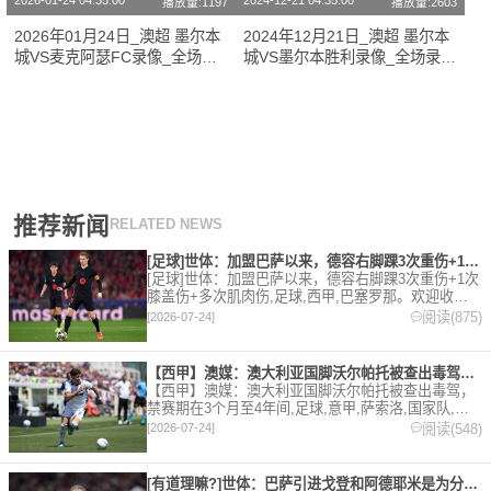
2026-01-24 04:35:00
2024-12-21 04:35:00
播放量:1197
播放量:2603
2026年01月24日_澳超 墨尔本
2024年12月21日_澳超 墨尔本
城VS麦克阿瑟FC录像_全场录
城VS墨尔本胜利录像_全场录像
像【高清回放】
【高清回放】
推荐新闻
RELATED NEWS
[足球]世体：加盟巴萨以来，德容右脚踝3次重伤+1次膝盖伤+
[足球]世体：加盟巴萨以来，德容右脚踝3次重伤+1次
膝盖伤+多次肌肉伤,足球,西甲,巴塞罗那。欢迎收藏
本站，24小时为你更新最新的足球，篮球体育资讯。
阅读(875)
[2026-07-24]
【西甲】澳媒：澳大利亚国脚沃尔帕托被查出毒驾，禁赛期在3个月
【西甲】澳媒：澳大利亚国脚沃尔帕托被查出毒驾，
禁赛期在3个月至4年间,足球,意甲,萨索洛,国家队,澳
大利亚,英超,西甲,德甲,法甲,五洲。欢迎收藏本站，
阅读(548)
[2026-07-24]
24小时为你更新最新的足球，篮球体育资讯。
[有道理嘛?]世体：巴萨引进戈登和阿德耶米是为分担进攻重任，