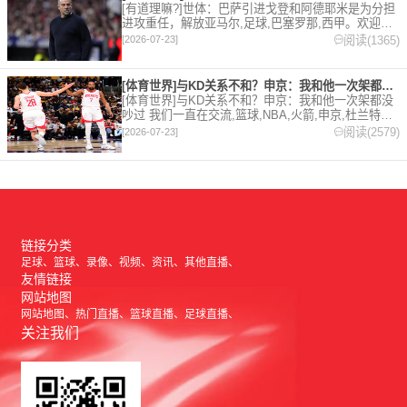
[有道理嘛?]世体：巴萨引进戈登和阿德耶米是为分担
进攻重任，解放亚马尔,足球,巴塞罗那,西甲。欢迎收
藏本站，24小时为你更新最新的足球，篮球体育资
阅读(1365)
[2026-07-23]
讯。
[体育世界]与KD关系不和？申京：我和他一次架都没吵过 我们
[体育世界]与KD关系不和？申京：我和他一次架都没
吵过 我们一直在交流,篮球,NBA,火箭,申京,杜兰特。
欢迎收藏本站，24小时为你更新最新的足球，篮球体
阅读(2579)
[2026-07-23]
育资讯。
链接分类
足球
篮球
录像
视频
资讯
其他直播
友情链接
网站地图
网站地图
热门直播
篮球直播
足球直播
关注我们