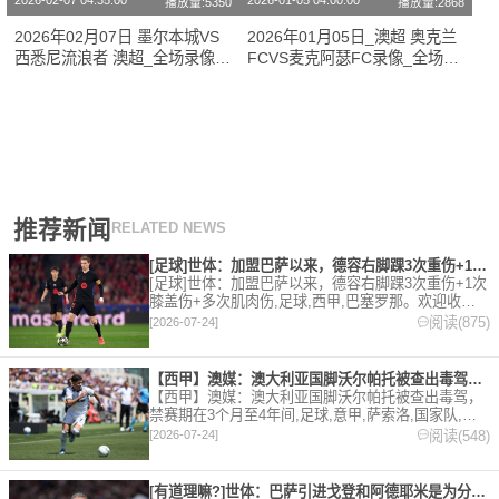
2026-02-07 04:35:00
2026-01-05 04:00:00
播放量:5350
播放量:2868
2026年02月07日 墨尔本城VS
2026年01月05日_澳超 奥克兰
西悉尼流浪者 澳超_全场录像
FCVS麦克阿瑟FC录像_全场录
【视频集锦】
像【视频集锦】
推荐新闻
RELATED NEWS
[足球]世体：加盟巴萨以来，德容右脚踝3次重伤+1次膝盖伤+
[足球]世体：加盟巴萨以来，德容右脚踝3次重伤+1次
膝盖伤+多次肌肉伤,足球,西甲,巴塞罗那。欢迎收藏
本站，24小时为你更新最新的足球，篮球体育资讯。
阅读(875)
[2026-07-24]
【西甲】澳媒：澳大利亚国脚沃尔帕托被查出毒驾，禁赛期在3个月
【西甲】澳媒：澳大利亚国脚沃尔帕托被查出毒驾，
禁赛期在3个月至4年间,足球,意甲,萨索洛,国家队,澳
大利亚,英超,西甲,德甲,法甲,五洲。欢迎收藏本站，
阅读(548)
[2026-07-24]
24小时为你更新最新的足球，篮球体育资讯。
[有道理嘛?]世体：巴萨引进戈登和阿德耶米是为分担进攻重任，