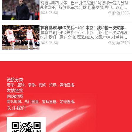
[有道理嘛?]世体：巴萨引进戈登和阿德耶米是为分担
进攻重任，解放亚马尔,足球,巴塞罗那,西甲。欢迎收
藏本站，24小时为你更新最新的足球，篮球体育资
阅读(1365)
[2026-07-23]
讯。
[体育世界]与KD关系不和？申京：我和他一次架都没吵过 我们
[体育世界]与KD关系不和？申京：我和他一次架都没
吵过 我们一直在交流,篮球,NBA,火箭,申京,杜兰特。
欢迎收藏本站，24小时为你更新最新的足球，篮球体
阅读(2579)
[2026-07-23]
育资讯。
链接分类
足球
篮球
录像
视频
资讯
其他直播
友情链接
网站地图
网站地图
热门直播
篮球直播
足球直播
关注我们