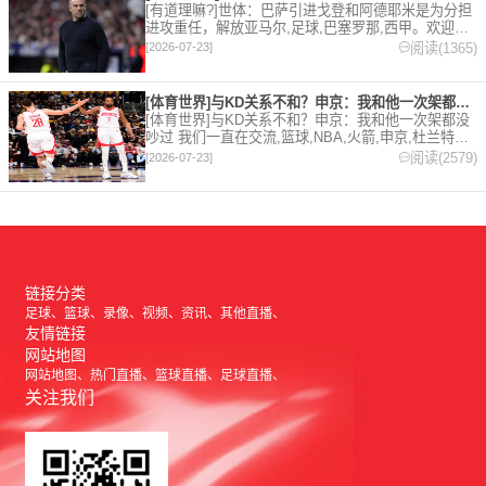
[有道理嘛?]世体：巴萨引进戈登和阿德耶米是为分担
进攻重任，解放亚马尔,足球,巴塞罗那,西甲。欢迎收
藏本站，24小时为你更新最新的足球，篮球体育资
阅读(1365)
[2026-07-23]
讯。
[体育世界]与KD关系不和？申京：我和他一次架都没吵过 我们
[体育世界]与KD关系不和？申京：我和他一次架都没
吵过 我们一直在交流,篮球,NBA,火箭,申京,杜兰特。
欢迎收藏本站，24小时为你更新最新的足球，篮球体
阅读(2579)
[2026-07-23]
育资讯。
链接分类
足球
篮球
录像
视频
资讯
其他直播
友情链接
网站地图
网站地图
热门直播
篮球直播
足球直播
关注我们