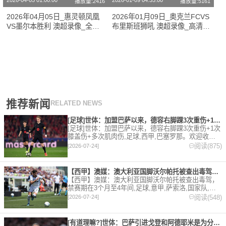
2026-04-05 01:00:00
2026-01-09 04:35:00
播放量:2416
播放量:5161
2026年04月05日_惠灵顿凤凰
2026年01月09日_奥克兰FCVS
VS墨尔本胜利 澳超录像_全场
布里斯班狮吼 澳超录像_高清录
录像【视频集锦】
像【全场回放】
推荐新闻
RELATED NEWS
[足球]世体：加盟巴萨以来，德容右脚踝3次重伤+1次膝盖伤+
[足球]世体：加盟巴萨以来，德容右脚踝3次重伤+1次
膝盖伤+多次肌肉伤,足球,西甲,巴塞罗那。欢迎收藏
本站，24小时为你更新最新的足球，篮球体育资讯。
阅读(875)
[2026-07-24]
【西甲】澳媒：澳大利亚国脚沃尔帕托被查出毒驾，禁赛期在3个月
【西甲】澳媒：澳大利亚国脚沃尔帕托被查出毒驾，
禁赛期在3个月至4年间,足球,意甲,萨索洛,国家队,澳
大利亚,英超,西甲,德甲,法甲,五洲。欢迎收藏本站，
阅读(548)
[2026-07-24]
24小时为你更新最新的足球，篮球体育资讯。
[有道理嘛?]世体：巴萨引进戈登和阿德耶米是为分担进攻重任，