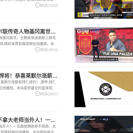
篮球视频足球视频,集锦,录像。
阅读(4332)
[你怎么看？]纽卡斯尔联传奇人物基冈离世，主教练埃迪豪献上鲜
人物基冈离世，主教练埃迪豪献上鲜花
足球,精彩体育剪辑视频在线播放。本站
集锦,录像。
阅读(4810)
【推荐】骁勇善战的悍将！恭喜莱默尔涨薪和拜仁续约！
莱默尔涨薪和拜仁续约！,德甲,拜仁
频在线播放。本站提供最全的篮球视频
阅读(2837)
[推荐]赖斯你小子真不拿大老师当外人！一见面就拥抱单手搭肩，
师当外人！一见面就拥抱单手搭肩，太
体育剪辑视频在线播放。本站提供最全的