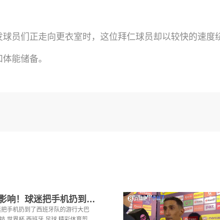
发球员们正走向更衣室时，这位拜仁球员却以较快的速度
和体能储备。
【体育视频】珍贵的影响！球迷把手机扔到了西班牙队的游行大巴上
迷把手机扔到了西班牙队的游行大巴
技,世界杯,西班牙,足球,精彩体育剪辑