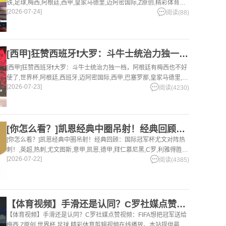
铁,足球,梅西,阿根廷,西甲,皇家马德里,迈阿密国际,Z原创,精彩体育剪
[2026-07-24]
辑视频在线播放。本站提供最全的篮球视频足球视频,集锦,录像。
阅读(88)
[西甲]狂赞西班牙❗大罗：斗牛士统治力独一档，阿根廷有梅西也
[西甲]狂赞西班牙❗大罗：斗牛士统治力独一档，阿根廷有梅西也不好
使了,世界杯,阿根廷,西班牙,迈阿密国际,西甲,巴塞罗那,皇家马德里,梅
[2026-07-23]
西,足球,精彩体育剪辑视频在线播放。本站提供最全的篮球视频足球
阅读(4230)
视频,集锦,录像。
[你怎么看？]凯恩经典中圈吊射！经典回顾：国际冠军杯尤文对阵
[你怎么看？]凯恩经典中圈吊射！经典回顾：国际冠军杯尤文对阵热
刺！,英超,热刺,尤文图斯,意甲,凯恩,德甲,拜仁慕尼黑,C罗,利雅得胜
[2026-07-22]
利,足球,精彩体育剪辑视频在线播放。本站提供最全的篮球视频足球
阅读(4385)
视频,集锦,录像。
【体育视频】手滑还是认同？C罗社媒点赞视频：FIFA想把冠军
【体育视频】手滑还是认同？C罗社媒点赞视频：FIFA想把冠军送给
梅西,Z原创,世界杯,足球,精彩体育剪辑视频在线播放。本站提供最全