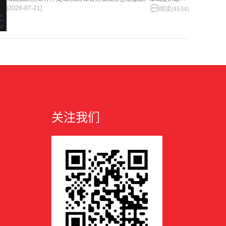
[2026-07-21]
的篮球视频足球视频,集锦,录像。
阅读(4534)
关注我们