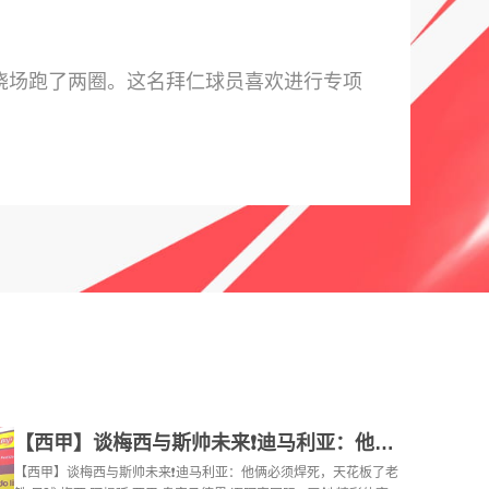
绕场跑了两圈。这名拜仁球员喜欢进行专项
【西甲】谈梅西与斯帅未来❗️迪马利亚：他俩必须焊死，天花板了
【西甲】谈梅西与斯帅未来❗️迪马利亚：他俩必须焊死，天花板了老