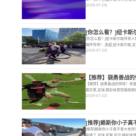
[2026-07-24]
视频在线播放。本站提供最全的
[你怎么看？]纽卡斯尔联传奇
缅怀传奇！,英超,纽卡斯尔联,
[2026-07-23]
提供最全的篮球视频足球视频,
【推荐】骁勇善战的悍将！恭喜
慕尼黑,足球,精彩体育剪辑视
[2026-07-22]
足球视频,集锦,录像。
[推荐]赖斯你小子真不拿大老
能撩了,足球,花絮,花边,精彩