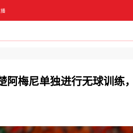
直播
楚阿梅尼单独进行无球训练