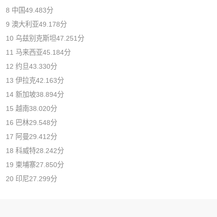
8 中国49.483分
9 澳大利亚49.178分
10 乌兹别克斯坦47.251分
11 马来西亚45.184分
12 约旦43.330分
13 伊拉克42.163分
14 新加坡38.894分
15 越南38.020分
16 巴林29.548分
17 阿曼29.412分
18 科威特28.242分
19 柬埔寨27.850分
20 印尼27.299分