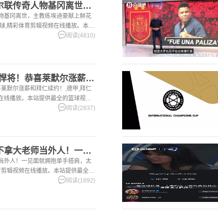
[你怎么看？]纽卡斯尔联传奇人物基冈离世，主教练埃迪豪献上鲜
人物基冈离世，主教练埃迪豪献上鲜花
足球,精彩体育剪辑视频在线播放。本站
集锦,录像。
阅读(4810)
【推荐】骁勇善战的悍将！恭喜莱默尔涨薪和拜仁续约！
莱默尔涨薪和拜仁续约！,德甲,拜仁
频在线播放。本站提供最全的篮球视频
阅读(2837)
[推荐]赖斯你小子真不拿大老师当外人！一见面就拥抱单手搭肩，
师当外人！一见面就拥抱单手搭肩，太
体育剪辑视频在线播放。本站提供最全的
阅读(1892)