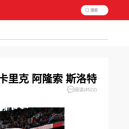

 卡里克 阿隆索 斯洛特
阅读(
4522)