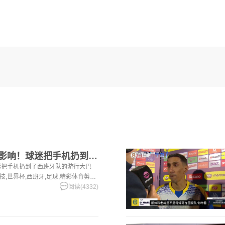
【体育视频】珍贵的影响！球迷把手机扔到了西班牙队的游行大巴上
迷把手机扔到了西班牙队的游行大巴
技,世界杯,西班牙,足球,精彩体育剪辑
篮球视频足球视频,集锦,录像。
阅读(4332)