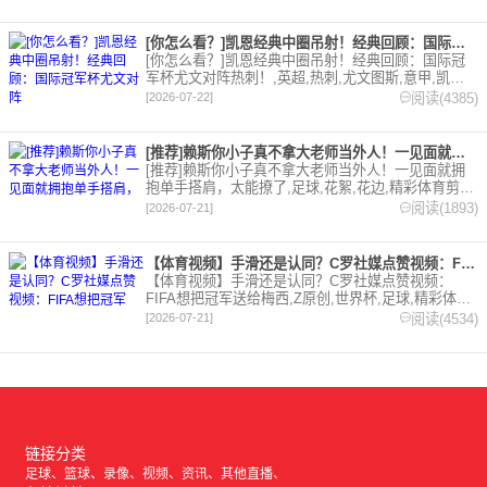
[你怎么看？]凯恩经典中圈吊射！经典回顾：国际冠军杯尤文对阵
[你怎么看？]凯恩经典中圈吊射！经典回顾：国际冠
军杯尤文对阵热刺！,英超,热刺,尤文图斯,意甲,凯恩,
德甲,拜仁慕尼黑,C罗,利雅得胜利,足球,精彩体育剪辑
阅读(4385)
[2026-07-22]
视频在线播放。本站提供最全的篮球视频足球视频,集
锦,录像。
[推荐]赖斯你小子真不拿大老师当外人！一见面就拥抱单手搭肩，
[推荐]赖斯你小子真不拿大老师当外人！一见面就拥
抱单手搭肩，太能撩了,足球,花絮,花边,精彩体育剪辑
视频在线播放。本站提供最全的篮球视频足球视频,集
阅读(1893)
[2026-07-21]
锦,录像。
【体育视频】手滑还是认同？C罗社媒点赞视频：FIFA想把冠军
【体育视频】手滑还是认同？C罗社媒点赞视频：
FIFA想把冠军送给梅西,Z原创,世界杯,足球,精彩体育
剪辑视频在线播放。本站提供最全的篮球视频足球视
阅读(4534)
[2026-07-21]
频,集锦,录像。
链接分类
足球
篮球
录像
视频
资讯
其他直播