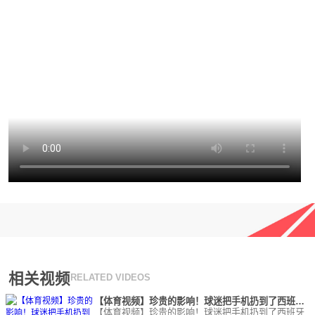
相关视频
RELATED VIDEOS
【体育视频】珍贵的影响！球迷把手机扔到了西班牙队的游行大巴上
【体育视频】珍贵的影响！球迷把手机扔到了西班牙