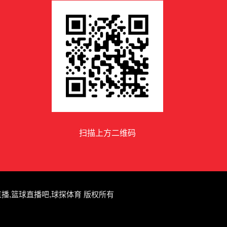
扫描上方二维码
NBA直播,篮球直播吧,球探体育 版权所有