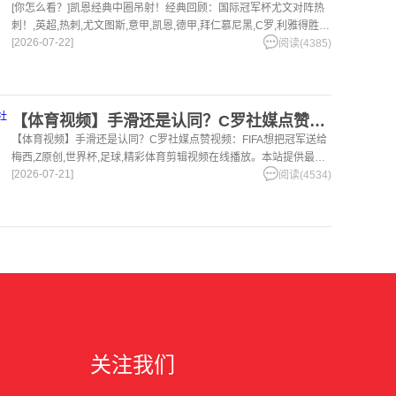
[你怎么看？]凯恩经典中圈吊射！经典回顾：国际冠军杯尤文对阵热
刺！,英超,热刺,尤文图斯,意甲,凯恩,德甲,拜仁慕尼黑,C罗,利雅得胜
[2026-07-22]
利,足球,精彩体育剪辑视频在线播放。本站提供最全的篮球视频足球
阅读(4385)
视频,集锦,录像。
【体育视频】手滑还是认同？C罗社媒点赞视频：FIFA想把冠军
【体育视频】手滑还是认同？C罗社媒点赞视频：FIFA想把冠军送给
梅西,Z原创,世界杯,足球,精彩体育剪辑视频在线播放。本站提供最全
[2026-07-21]
的篮球视频足球视频,集锦,录像。
阅读(4534)
关注我们