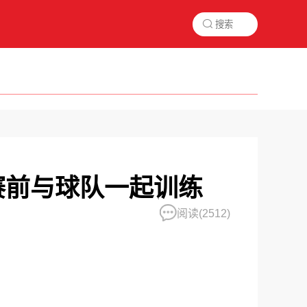

赛前与球队一起训练
阅读(
2512)