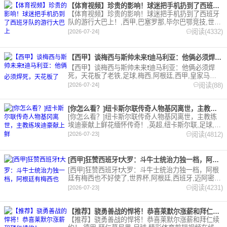
【体育视频】珍贵的影响！球迷把手机扔到了西班牙队的游行大巴上
【体育视频】珍贵的影响！球迷把手机扔到了西班牙
队的游行大巴上！,西甲,巴塞罗那,毕尔巴鄂竞技,世界
杯,西班牙,足球,精彩体育剪辑视频在线播放。本站提
阅读(4332)
[2026-07-24]
供最全的篮球视频足球视频,集锦,录像。
【西甲】谈梅西与斯帅未来❗️迪马利亚：他俩必须焊死，天花板了
【西甲】谈梅西与斯帅未来❗️迪马利亚：他俩必须焊
死，天花板了老铁,足球,梅西,阿根廷,西甲,皇家马德
里,迈阿密国际,Z原创,精彩体育剪辑视频在线播放。
阅读(88)
[2026-07-24]
本站提供最全的篮球视频足球视频,集锦,录像。
[你怎么看？]纽卡斯尔联传奇人物基冈离世，主教练埃迪豪献上鲜
[你怎么看？]纽卡斯尔联传奇人物基冈离世，主教练
埃迪豪献上鲜花缅怀传奇！,英超,纽卡斯尔联,足球,精
彩体育剪辑视频在线播放。本站提供最全的篮球视频
阅读(4812)
[2026-07-23]
足球视频,集锦,录像。
[西甲]狂赞西班牙❗大罗：斗牛士统治力独一档，阿根廷有梅西也
[西甲]狂赞西班牙❗大罗：斗牛士统治力独一档，阿根
廷有梅西也不好使了,世界杯,阿根廷,西班牙,迈阿密国
际,西甲,巴塞罗那,皇家马德里,梅西,足球,精彩体育剪
阅读(4231)
[2026-07-23]
辑视频在线播放。本站提供最全的篮球视频足球视频,
集锦,录像。
【推荐】骁勇善战的悍将！恭喜莱默尔涨薪和拜仁续约！
【推荐】骁勇善战的悍将！恭喜莱默尔涨薪和拜仁续