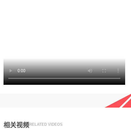
相关视频
RELATED VIDEOS