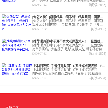
约！,德甲,拜仁慕尼黑,足球,精彩体育剪辑视频在线播
放。本站提供最全的篮球视频足球视频,集锦,录像。
阅读(2837)
[2026-07-22]
[你怎么看？]凯恩经典中圈吊射！经典回顾：国际冠军杯尤文对阵
[你怎么看？]凯恩经典中圈吊射！经典回顾：国际冠
军杯尤文对阵热刺！,英超,热刺,尤文图斯,意甲,凯恩,
德甲,拜仁慕尼黑,C罗,利雅得胜利,足球,精彩体育剪辑
阅读(4385)
[2026-07-22]
视频在线播放。本站提供最全的篮球视频足球视频,集
锦,录像。
[推荐]赖斯你小子真不拿大老师当外人！一见面就拥抱单手搭肩，
[推荐]赖斯你小子真不拿大老师当外人！一见面就拥
抱单手搭肩，太能撩了,足球,花絮,花边,精彩体育剪辑
视频在线播放。本站提供最全的篮球视频足球视频,集
阅读(1893)
[2026-07-21]
锦,录像。
【体育视频】手滑还是认同？C罗社媒点赞视频：FIFA想把冠军
【体育视频】手滑还是认同？C罗社媒点赞视频：
FIFA想把冠军送给梅西,Z原创,世界杯,足球,精彩体育
剪辑视频在线播放。本站提供最全的篮球视频足球视
阅读(4534)
[2026-07-21]
频,集锦,录像。
链接分类