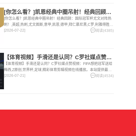
[你怎么看？]凯恩经典中圈吊射！经典回顾：国际冠军杯尤文对阵
[你怎么看？]凯恩经典中圈吊射！经典回顾：国际冠军杯尤文对阵热
刺！,英超,热刺,尤文图斯,意甲,凯恩,德甲,拜仁慕尼黑,C罗,利雅得胜
[2026-07-22]
利,足球,精彩体育剪辑视频在线播放。本站提供最全的篮球视频足球
阅读(4385)
视频,集锦,录像。
【体育视频】手滑还是认同？C罗社媒点赞视频：FIFA想把冠军
【体育视频】手滑还是认同？C罗社媒点赞视频：FIFA想把冠军送给
梅西,Z原创,世界杯,足球,精彩体育剪辑视频在线播放。本站提供最全
[2026-07-21]
的篮球视频足球视频,集锦,录像。
阅读(4534)