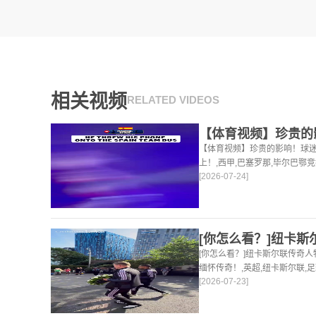
相关视频
RELATED VIDEOS
【体育视频】珍贵的影响！球
上！,西甲,巴塞罗那,毕尔巴鄂竞
[2026-07-24]
视频在线播放。本站提供最全的
[你怎么看？]纽卡斯尔联传奇
缅怀传奇！,英超,纽卡斯尔联,
[2026-07-23]
提供最全的篮球视频足球视频,